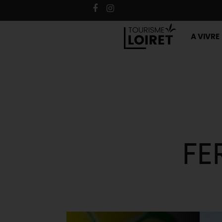
A VIVRE
FE