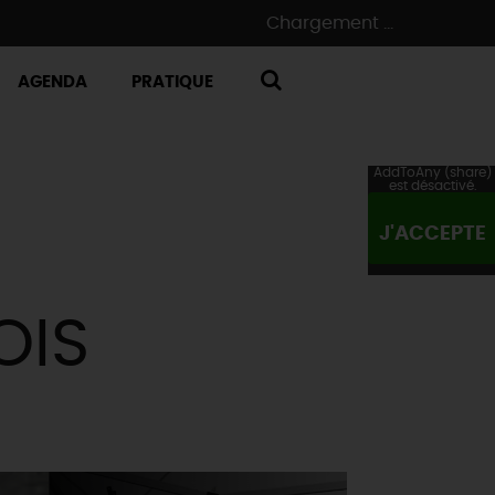
Chargement ...
AGENDA
PRATIQUE
RECHERCHE
AddToAny (share)
est désactivé.
J'ACCEPTE
OIS