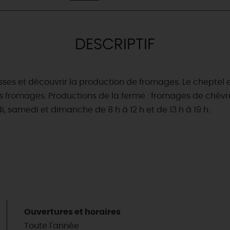
DESCRIPTIF
sses et découvrir la production de fromages. Le cheptel 
des fromages. Productions de la ferme : fromages de chèvre
, samedi et dimanche de 8 h à 12 h et de 13 h à 19 h.
Ouvertures et horaires
Toute l'année