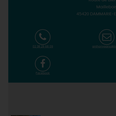
Route de Blé
Mailleboi
45420 DAMMARIE-E
02 38 29 68 09
anthonyparis@liv
Facebook