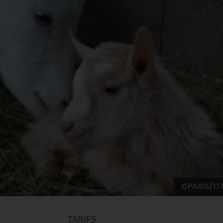
©PARIS/O
TARIFS