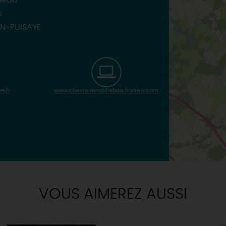
neau
s
N-PUISAYE
e.fr
www.chevreriemaillebois.fr.sitew.com
VOUS AIMEREZ AUSSI