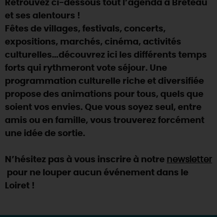
Retrouvez ci-dessous tout l’agenda à Breteau
SE REPÉRER,
SE DÉPLACER
Visites
gourmandes
et
créatives
Des vacances auprès des animaux 🐎
et ses alentours !
Vins et
vignobles
TOUTES LES ACTIVITÉS
INFOS &
SERVICES
Fêtes de villages, festivals, concerts,
(re)Découvrir les coulisses de la Faïencerie de
Chic,
une aire de pique-nique
Gien !
expositions, marchés, cinéma, activités
Par ici les
guinguettes
RÉSERVER
MAINTENANT
culturelles…découvrez ici les différents temps
Expérimenter
les parcours Baludik
🕵️
Que rapporter du Loiret ?
forts qui rythmeront vote séjour. Une
La Route des
Métiers d'Art
Une saison de festivals 🎉
programmation culturelle riche et diversifiée
propose des animations pour tous, quels que
TOUT L'ART DE VIVRE
Rendez-vous de la nature en 2026
soient vos envies. Que vous soyez seul, entre
Des sorties en famille dans le Loiret !
amis ou en famille, vous trouverez forcément
une idée de sortie.
Programme des animations "Loiret au fil de l'eau"
2026
N’hésitez pas à vous inscrire à notre
newsletter
Où sortir ?
pour ne louper aucun événement dans le
Loiret !
AUJOURD'HUI