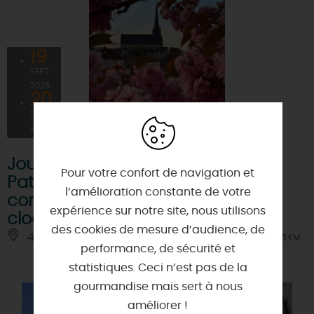
19
SEPT
2026
20
SEPT
2026
Journées Européennes du
Pour votre confort de navigation et
Patrimoine : visites libres et
l’amélioration constante de votre
commentées de l'église et son
expérience sur notre site, nous utilisons
clocher
des cookies de mesure d’audience, de
45250 - OUZOUER-SUR-TREZEE
À 6.5 KM
performance, de sécurité et
statistiques. Ceci n’est pas de la
gourmandise mais sert à nous
améliorer !