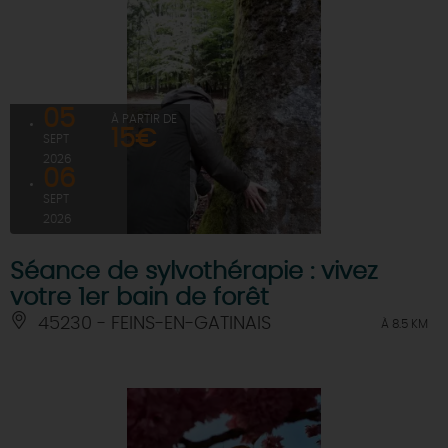
05
À PARTIR DE
15€
SEPT
2026
06
SEPT
2026
Séance de sylvothérapie : vivez
votre 1er bain de forêt
45230 - FEINS-EN-GATINAIS
À 8.5 KM