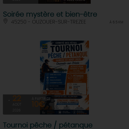
Soirée mystère et bien-être
45250 - OUZOUER-SUR-TREZEE
À 6.5 KM
22
À PARTIR DE
10€
AOÛT
2026
Tournoi pêche / pétanque