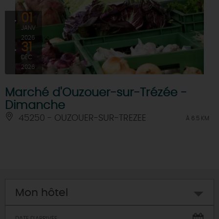
01
JANV
2026
31
DÉC
2026
Marché d'Ouzouer-sur-Trézée -
Dimanche
45250 - OUZOUER-SUR-TREZEE
À 6.5 KM
Mon hôtel