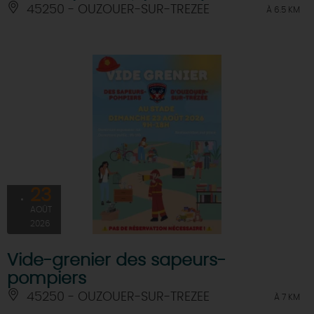
45250 - OUZOUER-SUR-TREZEE
À 6.5 KM
23
AOÛT
2026
Vide-grenier des sapeurs-
pompiers
45250 - OUZOUER-SUR-TREZEE
À 7 KM