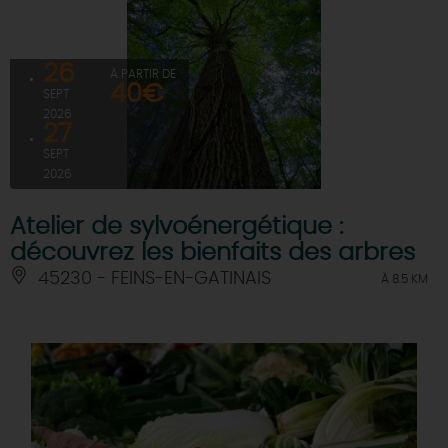
26
À PARTIR DE
40€
SEPT
2026
27
SEPT
2026
Atelier de sylvoénergétique :
découvrez les bienfaits des arbres
45230 - FEINS-EN-GATINAIS
À 8.5 KM