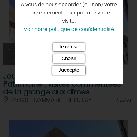
A vous de nous accorder (ou non) votre
consentement pour parfaire votre
visite.
Voir notre politique de confidentialité
20
Je refuse
SEPT
Choisir
2026
J'accepte
Journées Européennes du
Patrimoine : visites commentées
de la grange aux dîmes
45420 - DAMMARIE-EN-PUISAYE
À 6.5 KM