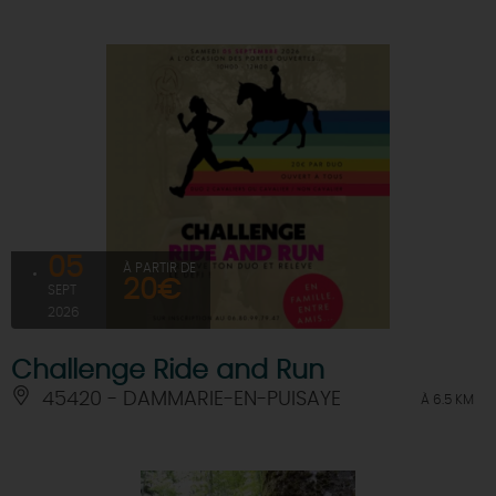
05
À PARTIR DE
20€
SEPT
2026
Challenge Ride and Run
45420 - DAMMARIE-EN-PUISAYE
À 6.5 KM