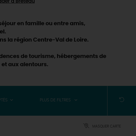
ader
à Breteau
éjour en famille ou entre amis,
el.
s la région Centre-Val de Loire.
ésidences de tourisme, hébergements de
 et aux alentours.
PTÉS
PLUS DE FILTRES
MASQUER CARTE