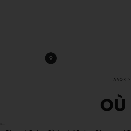
A VOIR
OÙ