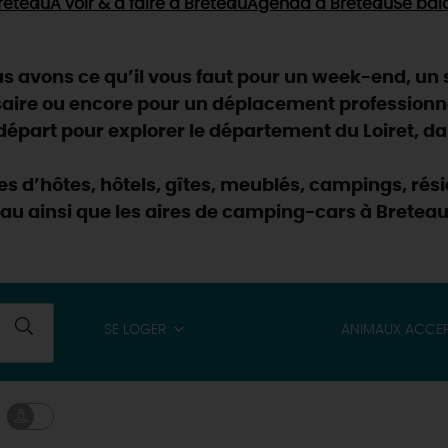
reteau
À voir & à faire
à Breteau
Agenda
à Breteau
Se bal
 avons ce qu’il vous faut pour un week-end, un s
saire ou encore pour un déplacement professionn
part pour explorer le département du Loiret, dan
res d’hôtes, hôtels, gîtes, meublés, campings, r
eau ainsi que les aires de camping-cars à Breteau
SE LOGER
ANIMAUX ACCE