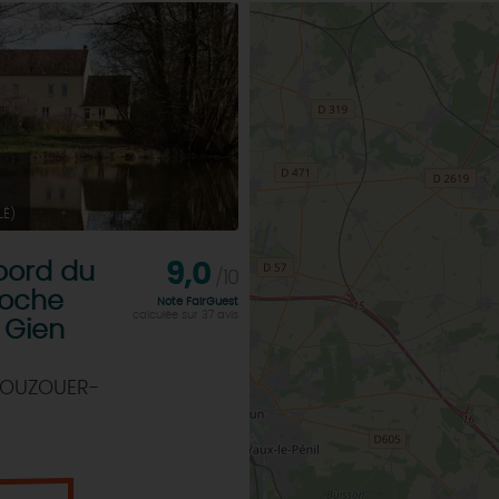
LÉ)
bord du
9,0
/10
roche
Note FairGuest
calculée sur 37 avis
t Gien
 OUZOUER-