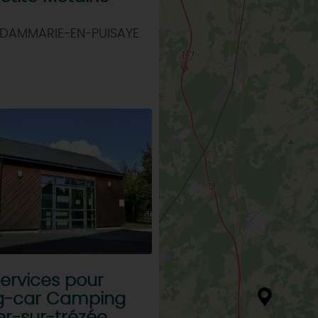
 DAMMARIE-EN-PUISAYE
services pour
g-car Camping
r-sur-trézée