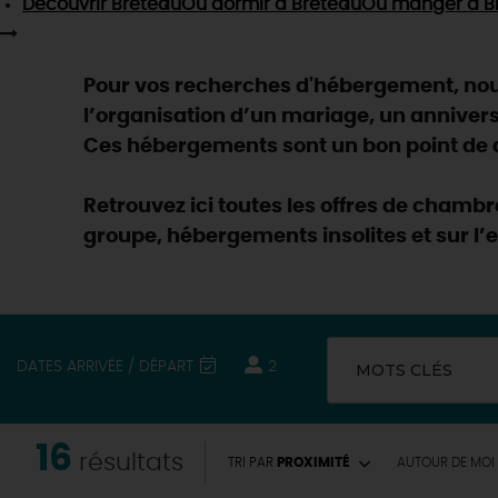
Découvrir
Breteau
Où dormir
à Breteau
Où manger
à B
Pour vos recherches d'hébergement, nous
l’organisation d’un mariage, un anniver
Ces hébergements sont un bon point de dé
Retrouvez ici toutes les offres de chamb
groupe, hébergements insolites et sur l’
DATES ARRIVÉE / DÉPART
2
MOTS CLÉS
16
résultats
TRI PAR
PROXIMITÉ
AUTOUR
DE MOI