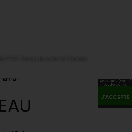
rie © OT Terres de Loire et Canaux
BRETEAU
AddToAny (share)
est désactivé.
J'ACCEPTE
TEAU