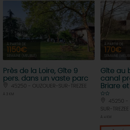
À PARTIR DE
À PARTIR DE
1150€
170€
SEMAINE (MEUBLÉ)
SEMAINE (MEUB
Près de la Loire, Gîte 9
Gîte au 
pers. dans un vaste parc
canal p
Briare e
45250 - OUZOUER-SUR-TREZEE
À 3 KM
45250 -
SUR-TREZEE
À 4 KM