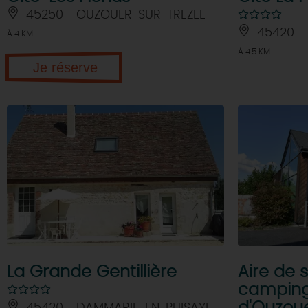
45250 - OUZOUER-SUR-TREZEE
45420 -
À 4 KM
À 4.5 KM
Je réserve
La Grande Gentillière
Aire de 
campin
d'Ouzoue
45420 - DAMMARIE-EN-PUISAYE