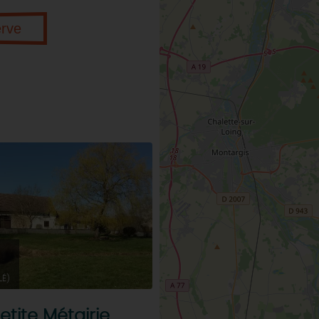
erve
LÉ)
etite Métairie