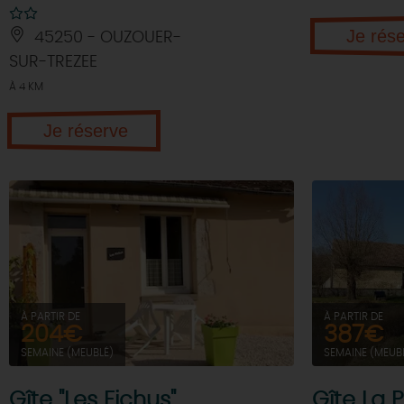
Je rés
45250 - OUZOUER-
SUR-TREZEE
À 4 KM
Je réserve
À PARTIR DE
À PARTIR DE
204€
387€
SEMAINE (MEUBLÉ)
SEMAINE (MEUB
Gîte "Les Fichus"
Gîte La P