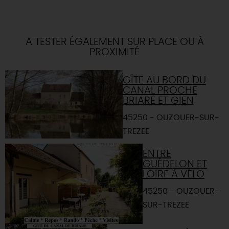
A TESTER ÉGALEMENT SUR PLACE OU À
PROXIMITÉ
GÎTE AU BORD DU
CANAL PROCHE
BRIARE ET GIEN
45250 - OUZOUER-SUR-
TREZEE
ENTRE
GUÉDELON ET
LOIRE À VÉLO
45250 - OUZOUER-
SUR-TREZEE