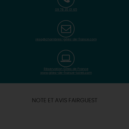
09 78 35 01 65
resa@chambres-gites-de-france.com
Réservation Gîtes de France
www.gites-de-france-loiret.com
| Map data ©
Leaflet
OpenStreetMap contributors
×
+
Itinéraire vers
OUZOUER-SUR-TREZEE
-
NOTE ET AVIS FAIRGUEST