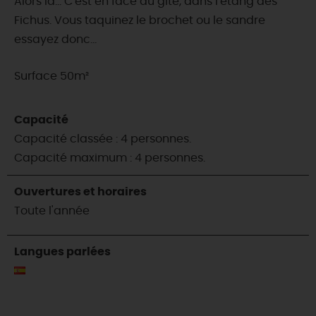
Alors là... C'est en face du gîte, dans l'étang des
Fichus. Vous taquinez le brochet ou le sandre
essayez donc...
Surface 50m²
Capacité
Capacité classée : 4 personnes.
Capacité maximum : 4 personnes.
Ouvertures et horaires
Toute l'année
Langues parlées