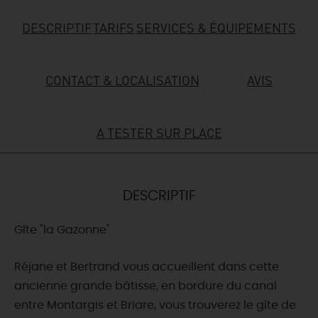
DESCRIPTIF
TARIFS
SERVICES & ÉQUIPEMENTS
DEMAIN
CONTACT & LOCALISATION
AVIS
CE WEEK-END
A TESTER SUR PLACE
CETTE SEMAINE
TOUT L'AGENDA
DESCRIPTIF
Gîte "la Gazonne"
Réjane et Bertrand vous accueillent dans cette
ancienne grande bâtisse, en bordure du canal
entre Montargis et Briare, vous trouverez le gîte de