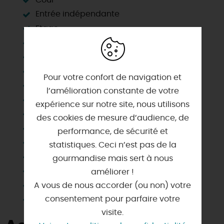
Entrée indépendante
Etage
Jardin commun
Lave vaisselle
Local vélo
Pour votre confort de navigation et
Location de vélos
l’amélioration constante de votre
Matériel enfant
expérience sur notre site, nous utilisons
Micro-ondes
des cookies de mesure d’audience, de
Parking
performance, de sécurité et
Pêche
statistiques. Ceci n’est pas de la
Salle d'eau privée
gourmandise mais sert à nous
Sanitaires privés
améliorer !
Télévision
A vous de nous accorder (ou non) votre
consentement pour parfaire votre
Wifi
visite.