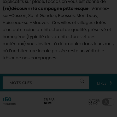
explicatifs sur place, l'occasion vous est donné de
(re)découvrir la campagne pittoresque
: Vannes-
DEMAIN
sur-Cosson, Saint Gondon, Boësses, Montbouy,
Huisseau-sur-Mauves… Ces villes et villages dotés
CE WEEK-END
d'un patrimoine architectural de qualité, préservé et
homogène (typicité des architectures et des
matériaux) vous invitent à déambuler dans leurs rues,
CETTE SEMAINE
où l’architecture locale passée reste un véritable
trésor de nos campagnes...
TOUT L'AGENDA
MOTS CLÉS
FILTRES
150
TRI PAR
AUTOUR
NOM
DE MOI
résultats