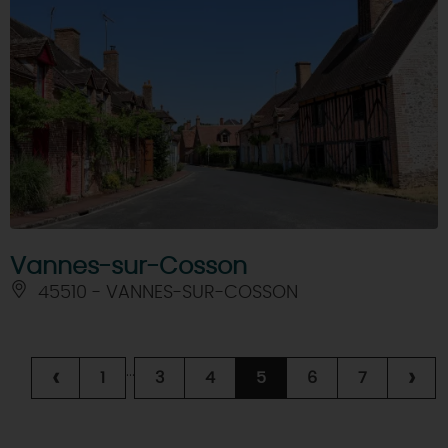
Vannes-sur-Cosson
45510 - VANNES-SUR-COSSON
...
‹
›
1
3
4
5
6
7