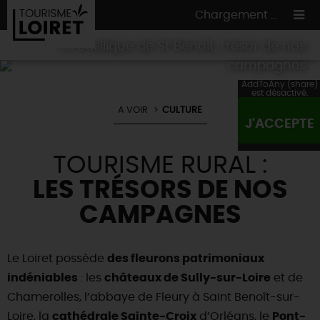
Chargement ...
La Basilique de St Benoît, trésor de nos
campagnes
AddToAny (share)
est désactivé.
A VOIR
CULTURE
ON A TESTÉ
POUR VOUS
J'ACCEPTE
HÉBERGEMENTS
VOS
ENVIES
TOURISME RURAL :
CULTURE
HÉBERGEMENTS
LES INCONTOURNABLES
MADE IN LOIRET
LES TRÉSORS DE NOS
INSOLITES
EN MODE
CIRCUITS
& BALADES
NATURE
CAMPAGNES
RÉSERVER
MAINTENANT
Où manger
TOUS À
L'EAU !
VILLES & VILLAGES
Maîtres
restaurateurs
Le Loiret possède
des fleurons patrimoniaux
A NE PAS
RATER
EN MODE
NATURE
& AVENTURE
Nos
marchés
indéniables
: les
châteaux de Sully-sur-Loire
et de
Téléchargez le Guide de l'été 2026 🤽🌞
TOUTES LES VISITES
Artistes et Artisans d'Art
TOURISME &
HANDICAP
Chamerolles, l’abbaye de Fleury à Saint Benoît-sur-
...ET
AUSSI
Avis de fraicheur ici pour éviter la chaleur 🥵
Nos
spécialités du terroir
et
producteurs
Loire, la
cathédrale Sainte-Croix
d’Orléans, le
Pont-