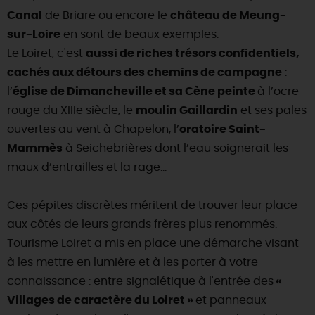
SE REPÉRER,
SE DÉPLACER
Visites
gourmandes
et
créatives
Canal
de Briare ou encore le
château de Meung-
Des vacances auprès des animaux 🐎
Vins et
vignobles
TOUTES LES ACTIVITÉS
sur-Loire
en sont de beaux exemples.
INFOS &
SERVICES
(re)Découvrir les coulisses de la Faïencerie de
Chic,
une aire de pique-nique
Le Loiret, c'est
aussi de riches trésors confidentiels,
Gien !
Par ici les
guinguettes
cachés aux détours des chemins de campagne
:
RÉSERVER
MAINTENANT
Expérimenter
les parcours Baludik
🕵️
Que rapporter du Loiret ?
l’
église de Dimancheville et sa Cène peinte
à l’ocre
La Route des
Métiers d'Art
rouge du XIIIe siècle, le
moulin Gaillardin
et ses pales
Une saison de festivals 🎉
ouvertes au vent à Chapelon, l’
oratoire Saint-
TOUT L'ART DE VIVRE
Rendez-vous de la nature en 2026
Mammès
à Seichebrières dont l’eau soignerait les
maux d’entrailles et la rage…
Des sorties en famille dans le Loiret !
Programme des animations "Loiret au fil de l'eau"
Ces pépites discrètes méritent de trouver leur place
2026
aux côtés de leurs grands frères plus renommés.
Où sortir ?
Tourisme Loiret a mis en place une démarche visant
à les mettre en lumière et à les porter à votre
connaissance : entre signalétique à l'entrée des
«
AUJOURD'HUI
Villages de caractère du Loiret »
et panneaux