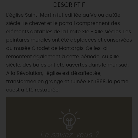
DESCRIPTIF
DEMAIN
L'église Saint-Martin fut édifiée au Ve ou au XIe
siècle. Le chevet et le portail comprennent des
éléments datables de la limite XIe - XIIe siècles. Les
CE WEEK-END
peintures murales ont été déplacées et conservées
au musée Girodet de Montargis. Celles-ci
remontent également à cette période. Au XIIIe
CETTE SEMAINE
siècle, des baies ont été ouvertes dans le mur sud.
A la Révolution, l'église est désaffectée,
transformée en grange et ruinée. En 1968, la partie
TOUT L'AGENDA
ouest a été restaurée.
Le saviez-vous ?