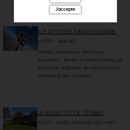
J'accepte
VOUS AIMEREZ AUSSI
FLY ATTITUDE PARACHUTISME
45700 - VIMORY
Plaisirs, sensations, émotions,
souvenirs… Après un petit briefing, un
vol d’une vingtaine de minutes vous
mènera à une hauteur ...
LA ROULOTTE DE L'ÉTANG
45220 - SAINT-GERMAIN-DES-PRES