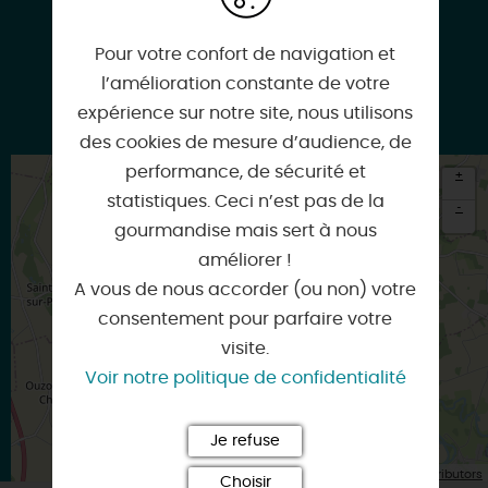
02 38 94 92 82
Pour votre confort de navigation et
l’amélioration constante de votre
expérience sur notre site, nous utilisons
Google
des cookies de mesure d’audience, de
performance, de sécurité et
+
statistiques. Ceci n’est pas de la
-
gourmandise mais sert à nous
×
améliorer !
Itinéraire vers
CORTRAT
A vous de nous accorder (ou non) votre
consentement pour parfaire votre
visite.
Voir notre politique de confidentialité
Je refuse
| Map data ©
Leaflet
OpenStreetMap contributors
Choisir