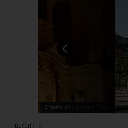
©mairie d'Ouzouer sur Trézée
DESCRIPTIF