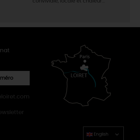
conviviale, locale et chaleur...
gnat
numéro
loiret.com
newsletter
English