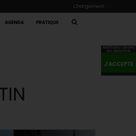
Chargement ...
AGENDA
PRATIQUE
RECHERCHE
AddToAny (share)
est désactivé.
J'ACCEPTE
TIN