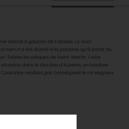
ocher latéral à gauche de l’abside. Le nom
 ce nom n’a été donné à la paroisse qu’à partir du
sur-Trézée les reliques de Saint-Martin. Cette
 situation dans le diocèse d’Auxerre, en bordure
la Couronne rendant par conséquent le roi seigneur
ES INCONTOURNABLES
ADE IN LOIRET
cines
AUJOURD'HUI
Les musées d'Orléans et du Loiret
 s'amuser cet été
INFOS &
SERVICES