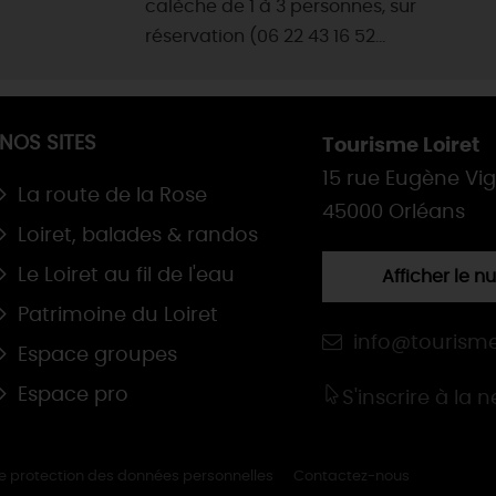
calèche de 1 à 3 personnes, sur
réservation (06 22 43 16 52...
NOS SITES
Tourisme Loiret
15 rue Eugène Vi
La route de la Rose
45000 Orléans
Loiret, balades & randos
Le Loiret au fil de l'eau
Afficher le 
Patrimoine du Loiret
info@tourisme
Espace groupes
Espace pro
S'inscrire à la 
de protection des données personnelles
Contactez-nous