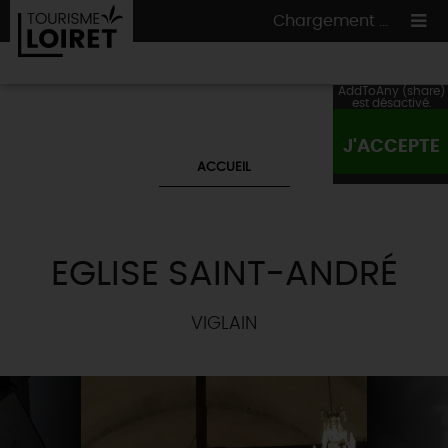
Chargement ...
AddToAny (share)
est désactivé.
J'ACCEPTE
ON A TESTÉ
POUR VOUS
ACCUEIL
HÉBERGEMENTS
VOS
ENVIES
CULTURE
HÉBERGEMENTS
LES INCONTOURNABLES
MADE IN LOIRET
EGLISE SAINT-ANDRÉ
INSOLITES
EN MODE
CIRCUITS
& BALADES
NATURE
RÉSERVER
MAINTENANT
VIGLAIN
Où manger
TOUS À
L'EAU !
VILLES & VILLAGES
Maîtres
restaurateurs
A NE PAS
RATER
EN MODE
NATURE
& AVENTURE
Nos
marchés
Téléchargez le Guide de l'été 2026 🤽🌞
TOUTES LES VISITES
Artistes et Artisans d'Art
TOURISME &
HANDICAP
...ET
AUSSI
Avis de fraicheur ici pour éviter la chaleur 🥵
Nos
spécialités du terroir
et
producteurs