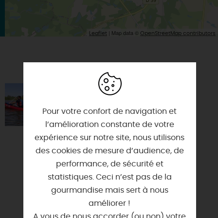
| Map data ©
Leaflet
OpenStreetMap contributors
VOUS AIMEREZ AUSSI
SULLY CANOË KAYAK
45600 - SULLY-SUR-LOIRE
Pour votre confort de navigation et
l’amélioration constante de votre
Venez profiter de randonnées en
expérience sur notre site, nous utilisons
canoë, kayak, stand-up paddle.
des cookies de mesure d’audience, de
Plusieurs parcours au choix sur la
performance, de sécurité et
Loire (10.20 ou 30km)....
statistiques. Ceci n’est pas de la
gourmandise mais sert à nous
améliorer !
A vous de nous accorder (ou non) votre