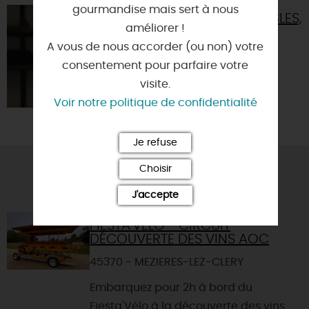
gourmandise mais sert à nous
TERRES DESSABLES,
améliorer !
ATELIER
CÉRAMIQUE
A vous de nous accorder (ou non) votre
consentement pour parfaire votre
45370 - DRY
visite.
Voir notre politique de confidentialité
Je refuse
Choisir
VOUS AIMEREZ AUSSI
J'accepte
FIESTA'VÉLO - CIRCUIT
DÉCOUVERTE DES VINS AOC
45370 - MEZIERES-LEZ-CLERY
Embarquez pour 2h à bord du
Fiesta'Vélo à la découverte des vins