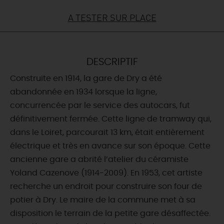
A TESTER SUR PLACE
DEMAIN
CE WEEK-END
DESCRIPTIF
Construite en 1914, la gare de Dry a été
abandonnée en 1934 lorsque la ligne,
CETTE SEMAINE
concurrencée par le service des autocars, fut
définitivement fermée. Cette ligne de tramway qui,
dans le Loiret, parcourait 13 km, était entièrement
TOUT L'AGENDA
électrique et très en avance sur son époque. Cette
ancienne gare a abrité l’atelier du céramiste
Yoland Cazenove (1914-2009). En 1953, cet artiste
recherche un endroit pour construire son four de
potier à Dry. Le maire de la commune met à sa
disposition le terrain de la petite gare désaffectée.