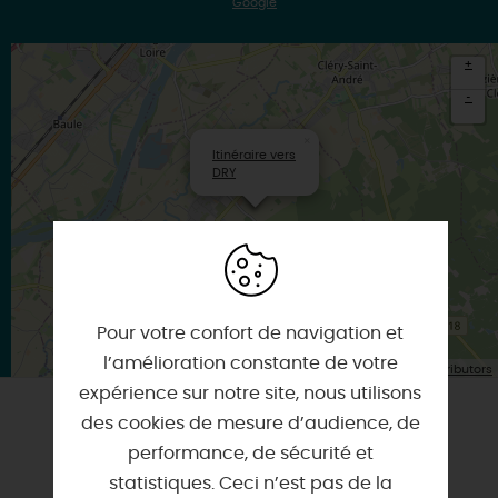
Google
+
-
×
Itinéraire vers
DRY
Pour votre confort de navigation et
l’amélioration constante de votre
| Map data ©
Leaflet
OpenStreetMap contributors
expérience sur notre site, nous utilisons
des cookies de mesure d’audience, de
A TESTER ÉGALEMENT SUR PLACE OU À
performance, de sécurité et
PROXIMITÉ
statistiques. Ceci n’est pas de la