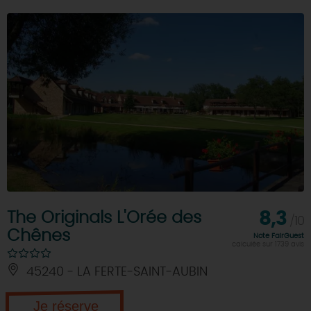
The Originals L'Orée des
8,3
/10
Chênes
Note FairGuest
calculée sur 1739 avis
45240 - LA FERTE-SAINT-AUBIN
Je réserve