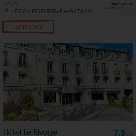
Note FairGuest
calculée sur 847 avis
45210 - FERRIÈRES-EN-GÂTINAIS
Je réserve
Hôtel Le Rivage
7,5
/10