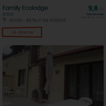
Family Ecolodge
9,8
/10
Note FairGuest
calculée sur 44 avis
45420 - BATILLY-EN-PUISAYE
Je réserve