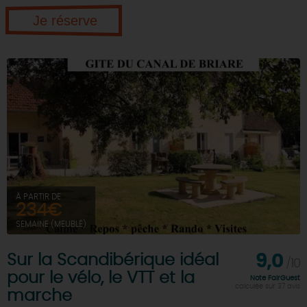
Je réserve
À PARTIR DE
234€
SEMAINE (MEUBLÉ)
Sur la Scandibérique idéal
9,0
/10
pour le vélo, le VTT et la
Note FairGuest
calculée sur 37 avis
marche