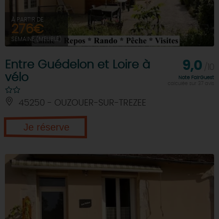
À PARTIR DE
276€
SEMAINE (MEUBLÉ)
Entre Guédelon et Loire à
9,0
/10
vélo
Note FairGuest
calculée sur 37 avis
45250 - OUZOUER-SUR-TREZEE
Je réserve