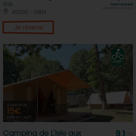
Note FairGuest
calculée sur 656 avis
45500 - GIEN
Je réserve
À PARTIR DE
15€
FORFAIT 1 NUIT
Camping de L'Isle aux
9,1
/10