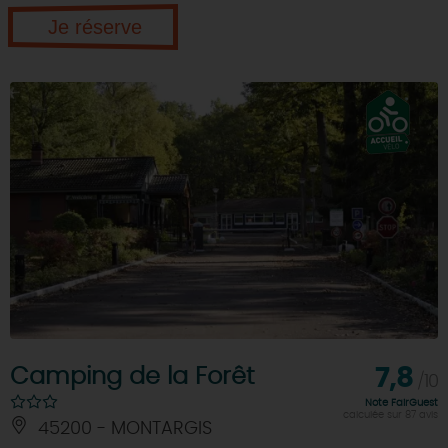
Je réserve
Camping de la Forêt
7,8
/10
Note FairGuest
calculée sur 87 avis
45200 - MONTARGIS