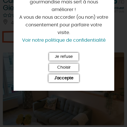
Camping Touristique de
8,5
gourmandise mais sert à nous
/10
Gien
Note FairGuest
améliorer !
calculée sur 817 avis
A vous de nous accorder (ou non) votre
45500 - POILLY-LEZ-GIEN
consentement pour parfaire votre
visite.
Je réserve
Voir notre politique de confidentialité
Je refuse
Choisir
J'accepte