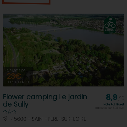
À PARTIR DE
23€
FORFAIT 1 NUIT
Flower camping Le jardin
8,9
/10
de Sully
Note FairGuest
calculée sur 695 avis
45600 - SAINT-PERE-SUR-LOIRE