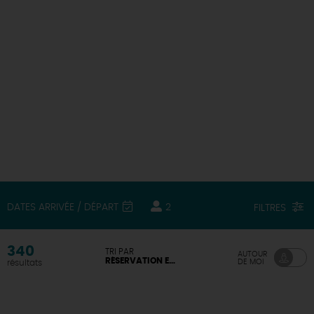
DEMAIN
CE WEEK-END
CETTE SEMAINE
TOUT L'AGENDA
DATES ARRIVÉE / DÉPART
2
FILTRES
340
TRI PAR
AUTOUR
RÉSERVATION EN LIGNE DISPONIBLE
DE MOI
résultats