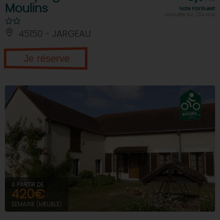
Moulins
Note FairGuest
calculée sur 254 avis
45150 - JARGEAU
Je réserve
À PARTIR DE
420€
SEMAINE (MEUBLÉ)