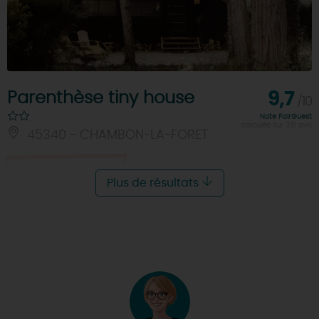
Parenthèse tiny house
9,7
/10
Note FairGuest
calculée sur 391 avis
45340 - CHAMBON-LA-FORET
Je réserve
Plus de résultats