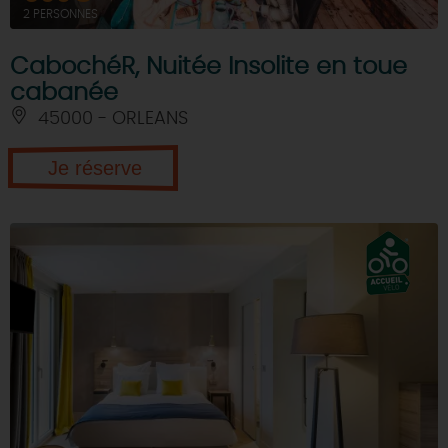
2 PERSONNES
CabochéR, Nuitée Insolite en toue
cabanée
45000 - ORLEANS
Je réserve