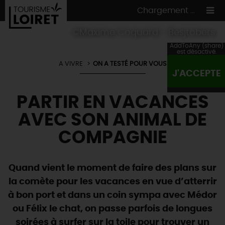
Chargement ...
©Maxime Coquard - Besjtobers
AddToAny (share)
est désactivé.
A VIVRE
ON A TESTÉ POUR VOUS
J'ACCEPTE
ON A TESTÉ
POUR VOUS
PARTIR EN VACANCES
HÉBERGEMENTS
VOS
ENVIES
AVEC SON ANIMAL DE
CULTURE
HÉBERGEMENTS
LES INCONTOURNABLES
MADE IN LOIRET
COMPAGNIE
INSOLITES
EN MODE
CIRCUITS
& BALADES
NATURE
RÉSERVER
MAINTENANT
Où manger
TOUS À
L'EAU !
Quand vient le moment de faire des plans sur
VILLES & VILLAGES
Maîtres
restaurateurs
la comète pour les vacances en vue d’atterrir
A NE PAS
RATER
EN MODE
NATURE
& AVENTURE
Nos
marchés
à bon port et dans un coin sympa avec Médor
Téléchargez le Guide de l'été 2026 🤽🌞
TOUTES LES VISITES
Artistes et Artisans d'Art
TOURISME &
HANDICAP
ou Félix le chat, on passe parfois de longues
...ET
AUSSI
Avis de fraicheur ici pour éviter la chaleur 🥵
Nos
spécialités du terroir
et
producteurs
soirées à surfer sur la toile pour trouver un