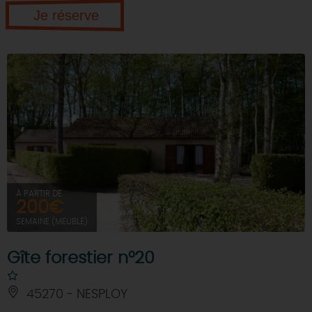
Je réserve
À PARTIR DE
200€
SEMAINE (MEUBLÉ)
Gîte forestier n°20
45270 - NESPLOY