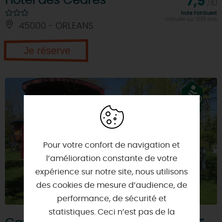
Hôtel des Cèdres
7,9
/10
Note FairGuest
calculée sur 1035 avis
45000 - ORLEANS
Je réserve
Pour votre confort de navigation et
l’amélioration constante de votre
expérience sur notre site, nous utilisons
des cookies de mesure d’audience, de
performance, de sécurité et
statistiques. Ceci n’est pas de la