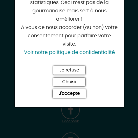
statistiques. Ceci n’est pas de la
gourmandise mais sert à nous
améliorer !
h0419@accor.com
A vous de nous accorder (ou non) votre
consentement pour parfaire votre
visite.
Voir notre politique de confidentialité
all.accor.com
Je refuse
Choisir
Instagram
J'accepte
Facebook