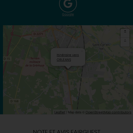
Google
+
-
×
Itinéraire vers
ORLEANS
| Map data ©
Leaflet
OpenStreetMap contributors
NOTE ET AVIS FAIRGUEST