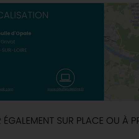
ALISATION
 bulle d'Opale
 Grivot
-SUR-LOIRE
look.com
www.obullesdeloire.fr
R ÉGALEMENT SUR PLACE OU À P