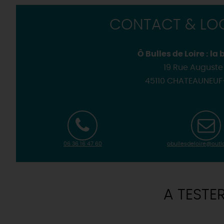
CONTACT & LOC
Ô Bulles de Loire : la
19 Rue Auguste
45110 CHATEAUNEUF
06 36 16 47 60
obullesdeloire@out
A TESTE