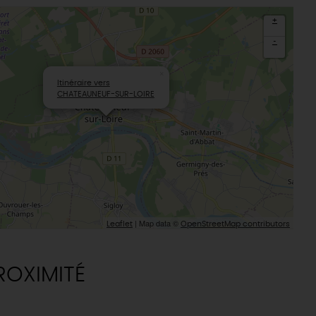
+
-
×
Itinéraire vers
CHATEAUNEUF-SUR-LOIRE
| Map data ©
Leaflet
OpenStreetMap contributors
ROXIMITÉ