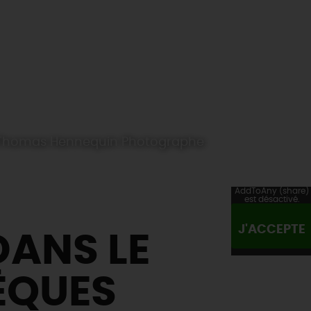
V ©Thomas Hennequin Photographe
AddToAny (share)
est désactivé.
J'ACCEPTE
DANS LE
ÈQUES