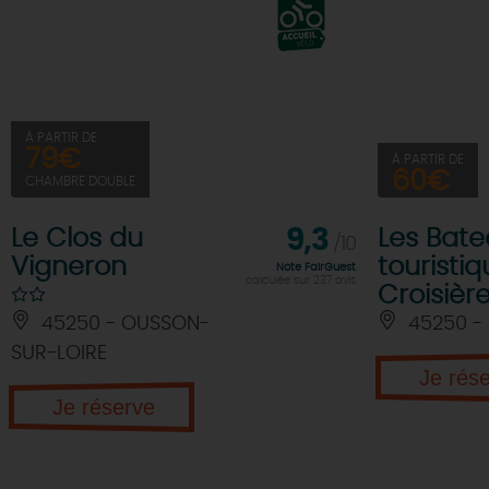
À PARTIR DE
79€
À PARTIR DE
60€
CHAMBRE DOUBLE
Le Clos du
9,3
Les Bate
/10
Vigneron
touristiq
Note FairGuest
calculée sur 237 avis
Croisièr
45250 - OUSSON-
45250 - 
SUR-LOIRE
Je rés
Je réserve