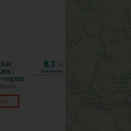
aux
8,3
/10
ues :
Note FairGuest
calculée sur 296 avis
e-repas
BRIARE
erve