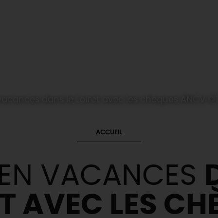
n vacances dans le Loiret avec les chèques ANC
ACCUEIL
 EN VACANCES
ET AVEC LES CH