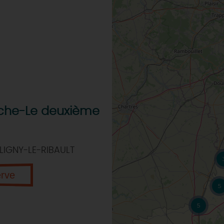
eche-Le deuxième
LIGNY-LE-RIBAULT
erve
5
5