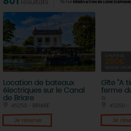
801
résultats
TRI PAR
RÉSERVATION EN LIGNE DISPONIB
À PARTIR DE
260€
SEMAINE (MEUB
Location de bateaux
Gîte "A t
électriques sur le Canal
ferme d
de Briare
45250 - BRIARE
45250 - 
Je réserve
Je rés