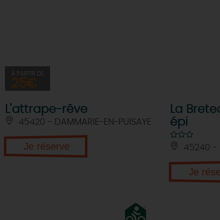
À PARTIR DE
25€
L'attrape-rêve
La Bret
épi
45420 - DAMMARIE-EN-PUISAYE
Je réserve
45240 - 
Je rés