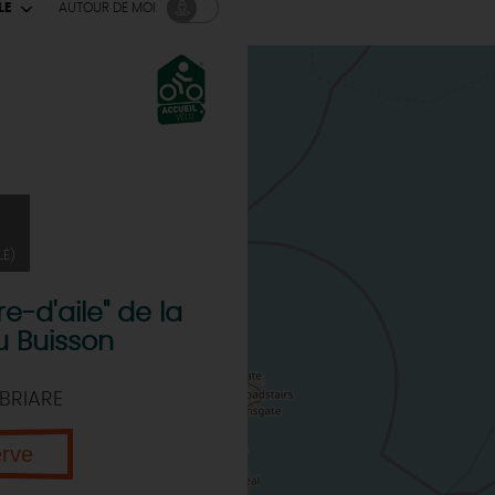
LE
AUTOUR
DE MOI
LÉ)
ire-d'aile" de la
u Buisson
BRIARE
erve