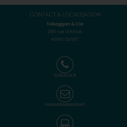
CONTACT & LOCALISATION
Toboggan & Cie
290 rue d'Artois
45160 OLIVET
02 38 64 04 18
orleans@tobogganetcie.fr