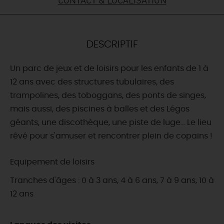
DEMAIN
DESCRIPTIF
CE WEEK-END
Un parc de jeux et de loisirs pour les enfants de 1 à
12 ans avec des structures tubulaires, des
CETTE SEMAINE
trampolines, des toboggans, des ponts de singes,
mais aussi, des piscines à balles et des Légos
géants, une discothèque, une piste de luge… Le lieu
TOUT L'AGENDA
rêvé pour s'amuser et rencontrer plein de copains !
Equipement de loisirs
Tranches d'âges : 0 à 3 ans, 4 à 6 ans, 7 à 9 ans, 10 à
12 ans