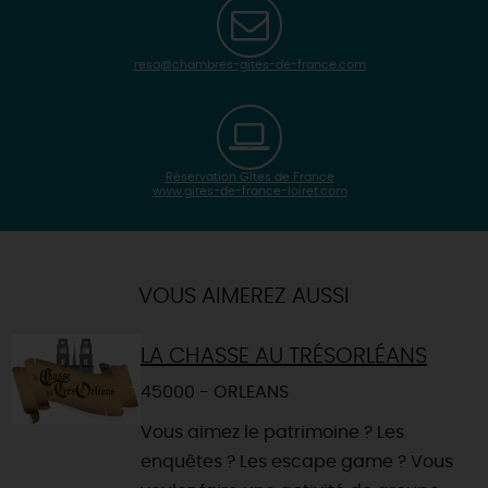
resa@chambres-gites-de-france.com
Réservation Gîtes de France
www.gites-de-france-loiret.com
| Map data ©
Leaflet
OpenStreetMap contributors
×
+
Itinéraire vers
CHECY
-
VOUS AIMEREZ AUSSI
LA CHASSE AU TRÉSORLÉANS
45000 - ORLEANS
Vous aimez le patrimoine ? Les
enquêtes ? Les escape game ? Vous