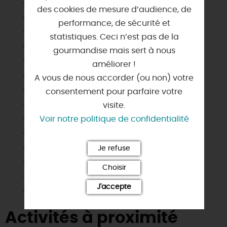
Barbecue
des cookies de mesure d’audience, de
Congélateur
performance, de sécurité et
Habitation indépendante
statistiques. Ceci n’est pas de la
Jardin indépendant
gourmandise mais sert à nous
Lave linge privatif
améliorer !
Lave vaisselle
A vous de nous accorder (ou non) votre
Matériel enfant
consentement pour parfaire votre
Micro-ondes
visite.
Parking
Voir notre politique de confidentialité
Plain Pied
Salle d'eau privée
Je refuse
Télévision
Choisir
Terrain clos
J'accepte
Wifi
Activités à proximité