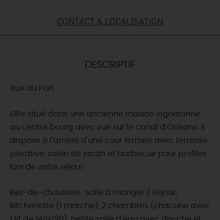
DEMAIN
CONTACT & LOCALISATION
CE WEEK-END
DESCRIPTIF
Rue du Port
CETTE SEMAINE
Gîte situé dans une ancienne maison vigneronne
au centre bourg avec vue sur le canal d'Orléans. Il
TOUT L'AGENDA
dispose à l'arrière d'une cour fermée avec terrasse
privative, salon de jardin et barbecue pour profiter
lors de votre séjour.
Rez-de-chaussée : salle à manger / séjour,
kitchenette (1 marche), 2 chambres (chacune avec
1 lit de 140x190), petite salle d'eau avec douche et