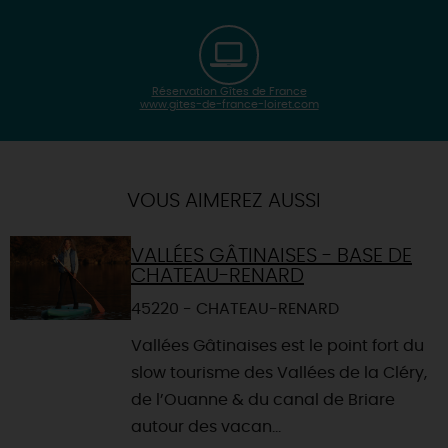
Réservation Gîtes de France
www.gites-de-france-loiret.com
| Map data ©
Leaflet
OpenStreetMap contributors
×
+
Itinéraire vers
DOUCHY-MONTCORBON
-
VOUS AIMEREZ AUSSI
VALLÉES GÂTINAISES - BASE DE
CHATEAU-RENARD
45220 - CHATEAU-RENARD
Vallées Gâtinaises est le point fort du
slow tourisme des Vallées de la Cléry,
de l’Ouanne & du canal de Briare
autour des vacan...