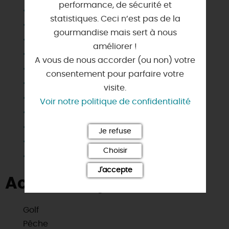
performance, de sécurité et
Barbecue
statistiques. Ceci n’est pas de la
Congélateur
gourmandise mais sert à nous
Draps et linges compris
améliorer !
Jardin indépendant
A vous de nous accorder (ou non) votre
Lave linge privatif
consentement pour parfaire votre
Lave vaisselle
visite.
Micro-ondes
Voir notre politique de confidentialité
Parking
Salle d'eau privée
Je refuse
Télévision
Choisir
Wifi
J'accepte
Activités à proximité
Golf
Pêche