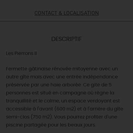
DEMAIN
CONTACT & LOCALISATION
CE WEEK-END
DESCRIPTIF
Les Pierrons II
CETTE SEMAINE
Fermette gâtinaise rénovée mitoyenne avec un
autre gîte mais avec une entrée indépendance
TOUT L'AGENDA
préservée par une haie arborée. Ce gite de 5
personnes est situé en campagne où règne la
tranquillité et le calme, un espace verdoyant est
accessible à l'avant (600 m2) et à l'arrière du gîte
semi-clos (750 m2). Vous pourrez profiter d'une
piscine partagée pour les beaux jours.