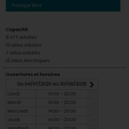
Pratique libre
Capacité
8 VTT adultes
15 vélos adultes
7 vélos enfants
12 vélos électriques
Ouvertures et horaires
Du 04/07/2026 au 30/08/2026
Du 05/0
Lundi
14:00 - 20:00
-
Lundi
Mardi
14:00 - 20:00
-
Mardi
Mercredi
14:00 - 20:00
-
Mercredi
Jeudi
14:00 - 20:00
-
Jeudi
Vendredi
14:00 - 20:00
-
Vendredi