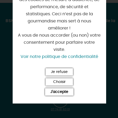
performance, de sécurité et
CONTACT & LOCALISATION
statistiques. Ceci n’est pas de la
BSN AVENTURE - Location de VTT / VTC - Etang de la
gourmandise mais sert à nous
Vallée
améliorer !
180 route de l'Etang de la Vallée
A vous de nous accorder (ou non) votre
Base de loisirs étang de la Vallée
consentement pour parfaire votre
45530 COMBREUX
visite.
Voir notre politique de confidentialité
Je refuse
Choisir
02 59 16 03 85
J'accepte
07 74 81 63 01