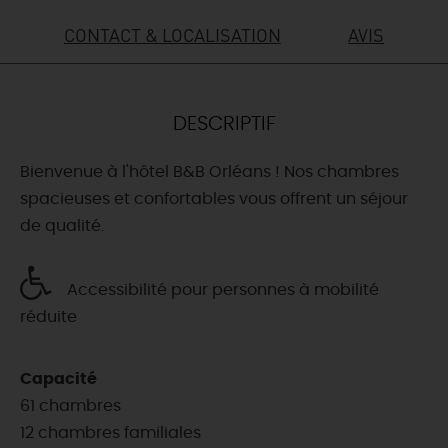
CONTACT & LOCALISATION
AVIS
DEMAIN
CE WEEK-END
DESCRIPTIF
Bienvenue à l'hôtel B&B Orléans ! Nos chambres
CETTE SEMAINE
spacieuses et confortables vous offrent un séjour
de qualité.
TOUT L'AGENDA
Accessibilité pour personnes à mobilité
réduite
Capacité
61 chambres
12 chambres familiales