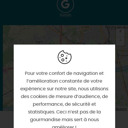
Google
+
-
×
Itinéraire vers
LA CHAPELLE-SAINT-MESMIN
Pour votre confort de navigation et
l’amélioration constante de votre
expérience sur notre site, nous utilisons
des cookies de mesure d’audience, de
performance, de sécurité et
| Map data ©
Leaflet
OpenStreetMap contributors
statistiques. Ceci n’est pas de la
gourmandise mais sert à nous
améliorer !