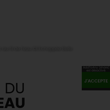
t au fil de l'eau ©L'Echappée Belle
AddToAny (share)
est désactivé.
J'ACCEPTE
E DU
'EAU