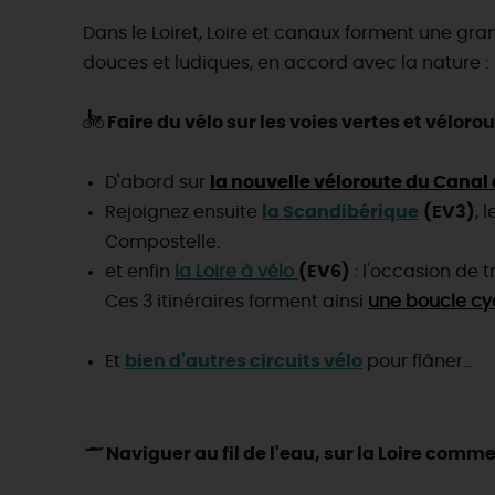
Dans le Loiret, Loire et canaux forment une gr
douces et ludiques, en accord avec la nature :
Faire du vélo sur les voies vertes et vélorou
D'abord sur
la nouvelle véloroute du Canal
Rejoignez ensuite
la Scandibérique
(EV3)
, 
Compostelle.
et enfin
la Loire à vélo
(EV6)
: l'occasion de t
Ces 3 itinéraires forment ainsi
une boucle cyc
Et
bien d'autres circuits vélo
pour flâner...
Naviguer au fil de l'eau, sur la Loire comme