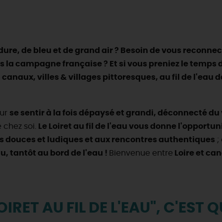
ure, de bleu et de grand air ? Besoin de vous reconnec
rs la campagne française ? Et si vous preniez le temps 
 canaux, villes & villages pittoresques, au fil de l'eau d
our
se sentir à la fois dépaysé et grandi, déconnecté d
 chez soi.
Le Loiret au fil de l'eau vous donne l'opportu
és douces et ludiques et aux rencontres authentiques
;
au, tantôt au bord de l'eau !
Bienvenue entre
Loire et can
LOIRET AU FIL DE L'EAU", C'EST Q