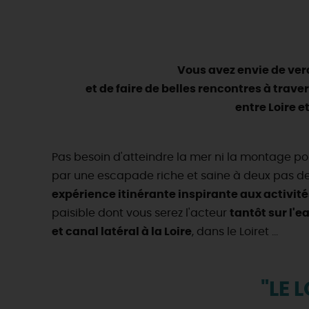
Vous avez envie de verd
et de faire de belles rencontres à trave
entre Loire et
Pas besoin d'atteindre la mer ni la montage p
par une escapade riche et saine à deux pas de
expérience itinérante inspirante aux activit
paisible dont vous serez l'acteur
tantôt sur l'e
et canal latéral à la Loire
, dans le Loiret ...
"LE 