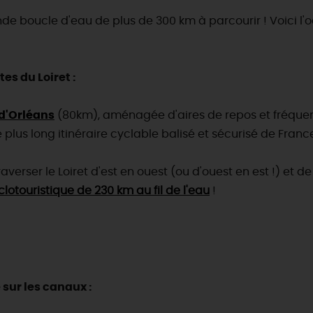
ande boucle d'eau de plus de 300 km à parcourir ! Voici l
tes du Loiret :
 d'Orléans
(80km), aménagée d'aires de repos et fréq
le plus long itinéraire cyclable balisé et sécurisé de Franc
raverser le Loiret d'est en ouest (ou d'ouest en est !) et de
lotouristique de 230 km au fil de l'eau
!
 sur les canaux :