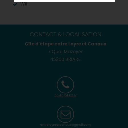
Wifi
CONTACT & LOCALISATION
Gîte d'étape entre Loyre et Canaux
7 Quai Mazoyer
45250 BRIARE
06 45 04 62 17
entreloyreetcanaux@gmail.com