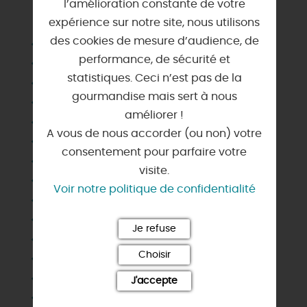
l’amélioration constante de votre
SERVICES & ÉQUIPEMENTS
expérience sur notre site, nous utilisons
des cookies de mesure d’audience, de
Animaux acceptés
performance, de sécurité et
Ascenseur
statistiques. Ceci n’est pas de la
Chaise haute
gourmandise mais sert à nous
Cuisine collective
améliorer !
Jardin
A vous de nous accorder (ou non) votre
Jeux enfants en intérieur
consentement pour parfaire votre
Lit bébé
visite.
Local matériel fermé
Voir notre politique de confidentialité
Location de vélos
Matériel bébé, enfant
Je refuse
Nettoyage / ménage en fin de séjour
Choisir
Parking privé
Table à langer
J'accepte
Vélo