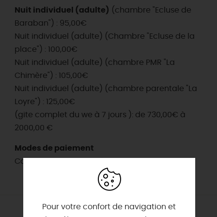
Nuit individuel (adulte)
(chambre "Ecluse de
Baraban") : 95,00€
Nuit individuel (adulte) (Chambre "Ecluse de la
place") : 100,00€
Nuit individuel (adulte) (chambre PMR "La
Chimère") : 105,00€
Nuit individuel (adulte) (chambre parentale "La
Loyre") : 125,00€
(gite complet du we à 7 jours ): de 730,00€ à
2000,00 €
Modes de paiement
Cartes bancaires - Chèques - Virements
Pour votre confort de navigation et