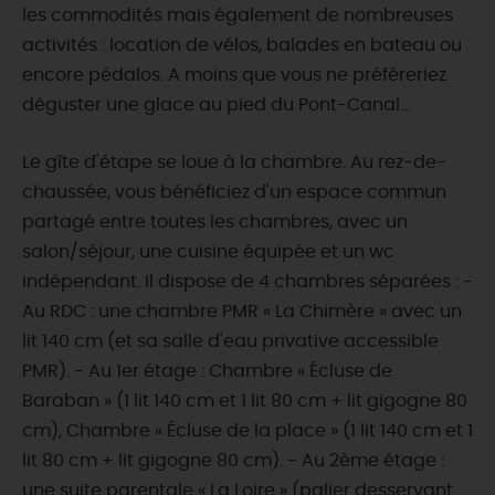
les commodités mais également de nombreuses
activités : location de vélos, balades en bateau ou
encore pédalos. A moins que vous ne préféreriez
déguster une glace au pied du Pont-Canal...
Le gîte d'étape se loue à la chambre. Au rez-de-
chaussée, vous bénéficiez d'un espace commun
partagé entre toutes les chambres, avec un
salon/séjour, une cuisine équipée et un wc
indépendant. Il dispose de 4 chambres séparées : -
Au RDC : une chambre PMR « La Chimère » avec un
lit 140 cm (et sa salle d'eau privative accessible
PMR). - Au 1er étage : Chambre « Écluse de
Baraban » (1 lit 140 cm et 1 lit 80 cm + lit gigogne 80
cm), Chambre « Écluse de la place » (1 lit 140 cm et 1
lit 80 cm + lit gigogne 80 cm). - Au 2ème étage :
une suite parentale « La Loire » (palier desservant