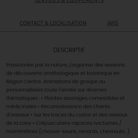
DEMAIN
CONTACT & LOCALISATION
AVIS
CE WEEK-END
DESCRIPTIF
CETTE SEMAINE
Passionnée par la nature, j'organise des sessions
de découverte ornithologique et botanique en
Région Centre. Animations de groupe ou
TOUT L'AGENDA
personnalisées toute l'année sur diverses
thématiques : • Plantes sauvages comestibles et
médicinales • Reconnaissance des chants
d'oiseaux • Sur les traces du castor et des oiseaux
de la Loire • Crépusculaire rapaces nocturnes /
mammifères (chauve-souris, renards, chevreuils...)