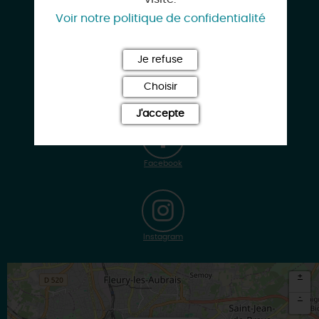
Voir notre politique de confidentialité
angelique.pledran@gmail.com
Je refuse
Choisir
www.plumedenature.com
J'accepte
Facebook
Instagram
+
-