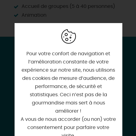
Accueil de groupes (5 à 40 personnes)
Animation
CONTACT & LOCALISATION
Pour votre confort de navigation et
PLUME DE NATURE
l’amélioration constante de votre
1 Rue Salesses
expérience sur notre site, nous utilisons
45000 ORLEANS
des cookies de mesure d’audience, de
performance, de sécurité et
statistiques. Ceci n’est pas de la
gourmandise mais sert à nous
améliorer !
0686287237
A vous de nous accorder (ou non) votre
consentement pour parfaire votre
visite.