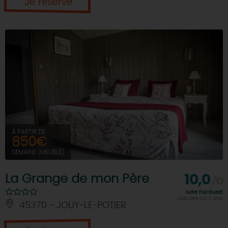
Je réserve
À PARTIR DE
850€
SEMAINE (MEUBLÉ)
La Grange de mon Père
10,0
/10
Note FairGuest
calculée sur 11 avis
45370 - JOUY-LE-POTIER