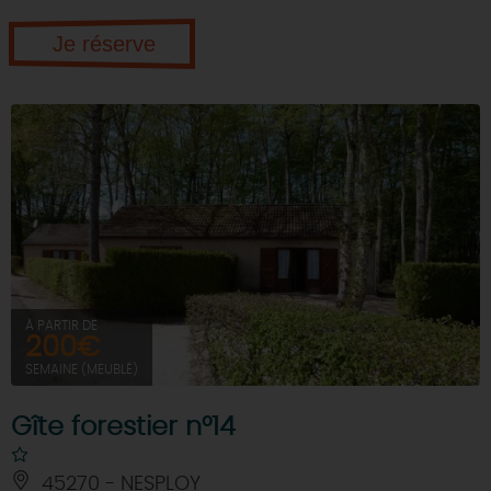
Je réserve
À PARTIR DE
200€
SEMAINE (MEUBLÉ)
Gîte forestier n°14
45270 - NESPLOY