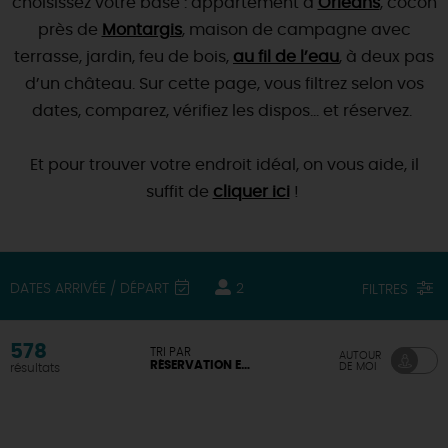
choisissez votre base : appartement à
Orléans
, cocon
SE REPÉRER,
SE DÉPLACER
Visites
gourmandes
et
créatives
Des vacances auprès des animaux 🐎
près de
Montargis
, maison de campagne avec
Vins et
vignobles
TOUTES LES ACTIVITÉS
terrasse, jardin, feu de bois,
INFOS &
SERVICES
au fil de l’eau
, à deux pas
(re)Découvrir les coulisses de la Faïencerie de
Chic,
une aire de pique-nique
Gien !
d’un château. Sur cette page, vous filtrez selon vos
Par ici les
guinguettes
RÉSERVER
MAINTENANT
dates, comparez, vérifiez les dispos… et réservez.
Expérimenter
les parcours Baludik
🕵️
Que rapporter du Loiret ?
La Route des
Métiers d'Art
Une saison de festivals 🎉
Et pour trouver votre endroit idéal, on vous aide, il
suffit de
cliquer ici
!
TOUT L'ART DE VIVRE
Rendez-vous de la nature en 2026
Des sorties en famille dans le Loiret !
Programme des animations "Loiret au fil de l'eau"
DATES ARRIVÉE / DÉPART
2
FILTRES
2026
Où sortir ?
578
TRI PAR
AUTOUR
RÉSERVATION EN LIGNE DISPONIBLE
DE MOI
résultats
AUJOURD'HUI