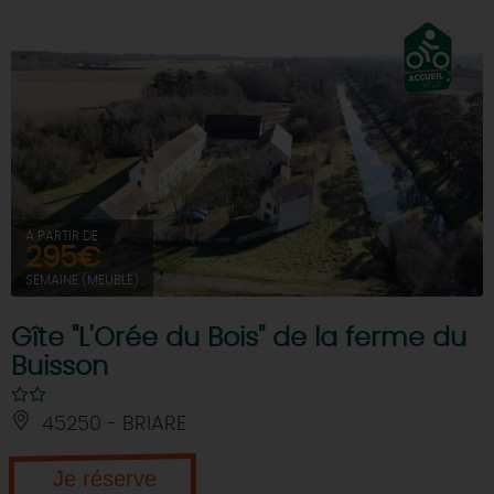
DEMAIN
CE WEEK-END
CETTE SEMAINE
À PARTIR DE
295€
SEMAINE (MEUBLÉ)
TOUT L'AGENDA
Gîte "L'Orée du Bois" de la ferme du
Buisson
45250 - BRIARE
Je réserve