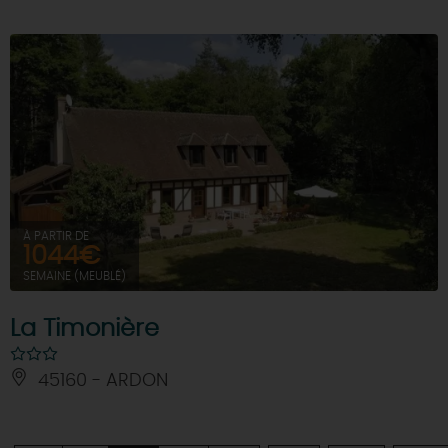
À PARTIR DE
1044€
SEMAINE (MEUBLÉ)
La Timonière
45160 - ARDON