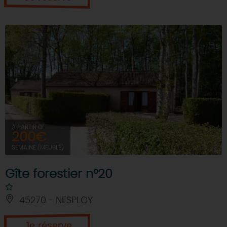
À PARTIR DE
200€
SEMAINE (MEUBLÉ)
Gîte forestier n°20
45270 - NESPLOY
Je réserve