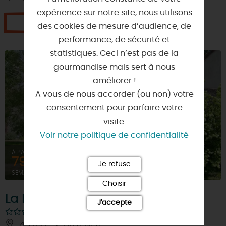
expérience sur notre site, nous utilisons
Je réserve
des cookies de mesure d’audience, de
performance, de sécurité et
statistiques. Ceci n’est pas de la
gourmandise mais sert à nous
améliorer !
A vous de nous accorder (ou non) votre
consentement pour parfaire votre
visite.
Voir notre politique de confidentialité
À PARTIR DE
790€
Je refuse
SEMAINE (MEUBLÉ)
Choisir
La Maison du Pont de Bois
J'accepte
45260 - CHATENOY