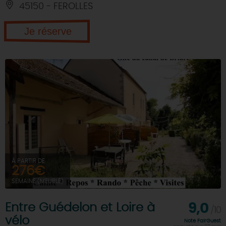
45150 - FEROLLES
Je réserve
À PARTIR DE
276€
SEMAINE (MEUBLÉ)
Entre Guédelon et Loire à
9,0
/10
vélo
Note FairGuest