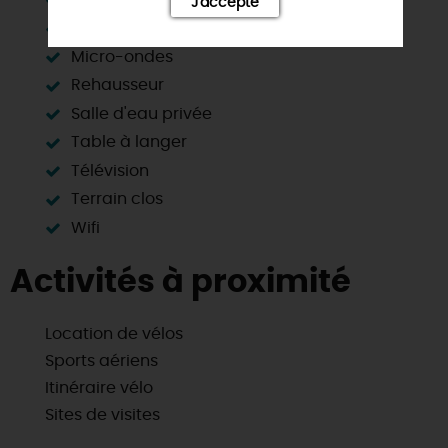
J'accepte
Matériel enfant
Micro-ondes
Rehausseur
Salle d'eau privée
Table à langer
Télévision
Terrain clos
Wifi
Activités à proximité
Location de vélos
Sports aériens
Itinéraire vélo
Sites de visites