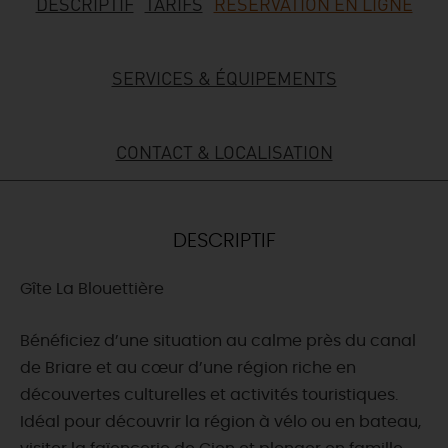
DESCRIPTIF
TARIFS
RÉSERVATION EN LIGNE
DEMAIN
SERVICES & ÉQUIPEMENTS
CE WEEK-END
CONTACT & LOCALISATION
CETTE SEMAINE
DESCRIPTIF
TOUT L'AGENDA
Gîte La Blouettière
Bénéficiez d’une situation au calme près du canal
de Briare et au cœur d’une région riche en
découvertes culturelles et activités touristiques.
Idéal pour découvrir la région à vélo ou en bateau,