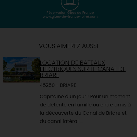
Réservation Gîtes de France
www.gites-de-france-loiret.com
| Map data ©
Leaflet
OpenStreetMap contributors
×
+
Itinéraire vers
SAINT-FIRMIN-SUR-LOIRE
-
VOUS AIMEREZ AUSSI
LOCATION DE BATEAUX
ÉLECTRIQUES SUR LE CANAL DE
BRIARE
45250 - BRIARE
Capitaine d’un jour ! Pour un moment
de détente en famille ou entre amis à
la découverte du Canal de Briare et
du canal latéral ...