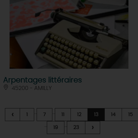
Arpentages littéraires
45200 - AMILLY
...
...
‹
1
7
11
12
13
14
15
...
...
›
19
23