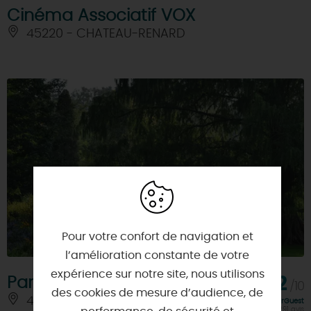
Cinéma Associatif VOX
45220 - CHATEAU-RENARD
Pour votre confort de navigation et
l’amélioration constante de votre
expérience sur notre site, nous utilisons
Parc Floral de La Source
9,2
/10
des cookies de mesure d’audience, de
45100 - ORLEANS
Note FairGuest
calculée sur 1291 avis