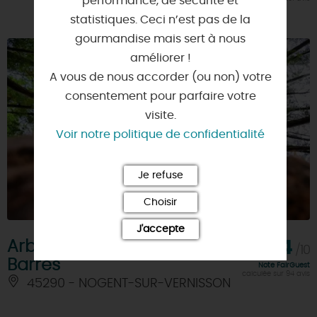
performance, de sécurité et
statistiques. Ceci n’est pas de la
gourmandise mais sert à nous
améliorer !
A vous de nous accorder (ou non) votre
consentement pour parfaire votre
visite.
Voir notre politique de confidentialité
Je refuse
Choisir
J'accepte
Arboretum National des
8,4
/10
Barres
Note FairGuest
calculée sur 94 avis
45290 - NOGENT-SUR-VERNISSON