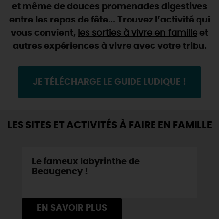
SE REPÉRER,
SE DÉPLACER
et même de douces promenades digestives
Visites
gourmandes
et
créatives
Des vacances auprès des animaux 🐎
entre les repas de fête... Trouvez l’activité qui
Vins et
vignobles
TOUTES LES ACTIVITÉS
INFOS &
SERVICES
(re)Découvrir les coulisses de la Faïencerie de
vous convient,
les sorties à vivre en famille
et
Chic,
une aire de pique-nique
Gien !
autres expériences à vivre avec votre tribu.
Par ici les
guinguettes
RÉSERVER
MAINTENANT
Expérimenter
les parcours Baludik
🕵️
Que rapporter du Loiret ?
La Route des
Métiers d'Art
Une saison de festivals 🎉
JE TÉLÉCHARGE LE GUIDE LUDIQUE !
TOUT L'ART DE VIVRE
Rendez-vous de la nature en 2026
Des sorties en famille dans le Loiret !
LES SITES ET ACTIVITÉS À FAIRE EN FAMILLE
Programme des animations "Loiret au fil de l'eau"
2026
Le fameux labyrinthe de
Où sortir ?
Beaugency !
AUJOURD'HUI
EN SAVOIR PLUS