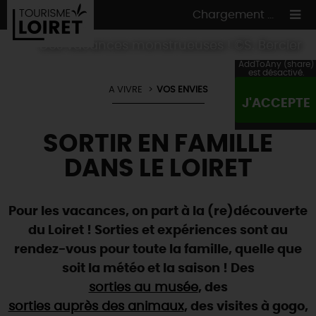
Chargement ...
Des vacances monstrueuses ! ©S. Bercier
AddToAny (share)
est désactivé.
A VIVRE
VOS ENVIES
J'ACCEPTE
ON A TESTÉ
POUR VOUS
SORTIR EN FAMILLE
HÉBERGEMENTS
VOS
ENVIES
DANS LE LOIRET
CULTURE
HÉBERGEMENTS
LES INCONTOURNABLES
MADE IN LOIRET
INSOLITES
EN MODE
CIRCUITS
& BALADES
NATURE
Pour les vacances, on part à la (re)découverte
RÉSERVER
MAINTENANT
du Loiret ! Sorties et expériences sont au
Où manger
TOUS À
L'EAU !
VILLES & VILLAGES
rendez-vous pour toute la famille, quelle que
Maîtres
restaurateurs
A NE PAS
RATER
EN MODE
NATURE
& AVENTURE
soit la météo et la saison ! Des
Nos
marchés
Téléchargez le Guide de l'été 2026 🤽🌞
TOUTES LES VISITES
sorties au musée
, des
Artistes et Artisans d'Art
TOURISME &
HANDICAP
...ET
AUSSI
Avis de fraicheur ici pour éviter la chaleur 🥵
sorties auprès des animaux
, des visites à gogo,
Nos
spécialités du terroir
et
producteurs