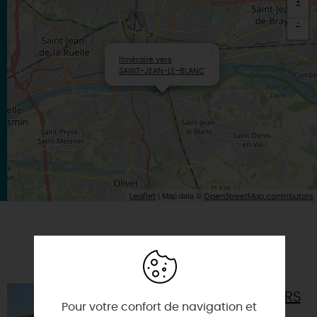
+
-
×
Itinéraire vers
SAINT-JEAN-LE-BLANC
| Map data ©
Leaflet
OpenStreetMap contributors
A TESTER ÉGALEMENT SUR PLACE OU À
PROXIMITÉ
BASE DE LOISIRS
Pour votre confort de navigation et
DU PARC DE