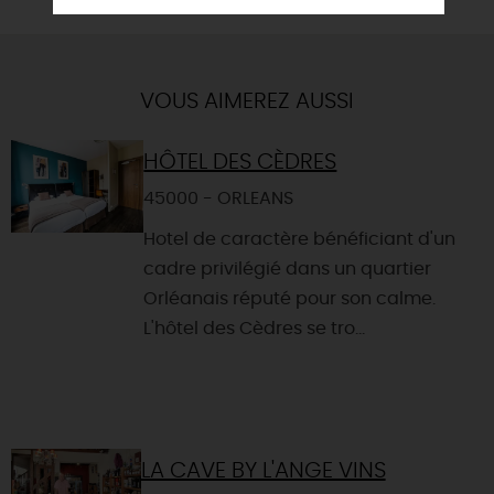
VOUS AIMEREZ AUSSI
HÔTEL DES CÈDRES
45000 - ORLEANS
Hotel de caractère bénéficiant d'un
cadre privilégié dans un quartier
Orléanais réputé pour son calme.
L'hôtel des Cèdres se tro...
LA CAVE BY L'ANGE VINS