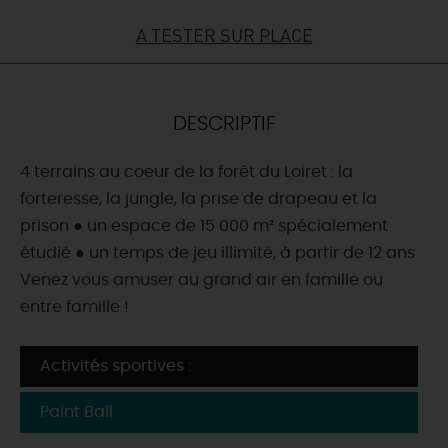
A TESTER SUR PLACE
DEMAIN
CE WEEK-END
DESCRIPTIF
4 terrains au coeur de la forêt du Loiret : la
CETTE SEMAINE
forteresse, la jungle, la prise de drapeau et la
prison ● un espace de 15 000 m² spécialement
étudié ● un temps de jeu illimité, à partir de 12 ans
TOUT L'AGENDA
Venez vous amuser au grand air en famille ou
entre famille !
Activités sportives :
Paint Ball