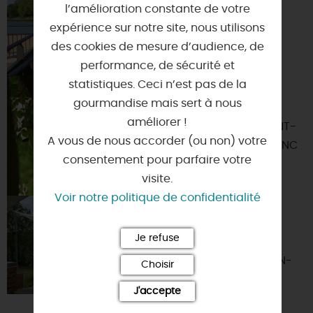
LOIRE
l’amélioration constante de votre
expérience sur notre site, nous utilisons
45650 - SAINT-
des cookies de mesure d’audience, de
JEAN-LE-BLANC
performance, de sécurité et
statistiques. Ceci n’est pas de la
LÉO PARC
AVENTURE
gourmandise mais sert à nous
améliorer !
45650 - SAINT-
A vous de nous accorder (ou non) votre
JEAN-LE-BLANC
consentement pour parfaire votre
visite.
Voir notre politique de confidentialité
LES 2 RIVES -
GUINGUETTE DU
PARC DE LOIRE
Je refuse
45650 - SAINT-JEAN-
Choisir
LE-BLANC
J'accepte