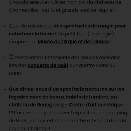
Chocolaterie Alex Olivier, non loin du château de
Chamerolles : petits et grands vont se régaler !
DEMAIN
Quoi de mieux que
des spectacles de magie pour
CE WEEK-END
entretenir la féerie
! Un petit tour (de magie)
s'impose au
Musée du Cirque et de l'Illusion
!
CETTE SEMAINE
Percevez les tintements des douces mélodies
lors des
concerts de Noël
aux quatre coins du
Loiret.
TOUT L'AGENDA
Que diriez-vous d'un spectacle nocturne sur les
façades avec de beaux habits de lumière, au
château de Beaugency - Centre d'art numérique
!?
L'occasion d'y découvrir l'exposition, un mapping
de Noël, un concert et un marché artisanal dans la
cour du château !