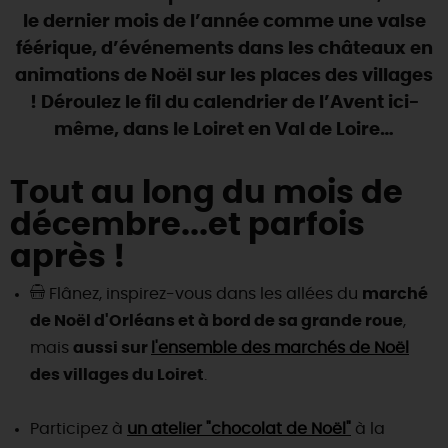
SE REPÉRER,
SE DÉPLACER
Visites
gourmandes
et
créatives
le dernier mois de l’année comme une valse
Des vacances auprès des animaux 🐎
Vins et
vignobles
TOUTES LES ACTIVITÉS
féérique, d’événements dans les châteaux en
INFOS &
SERVICES
(re)Découvrir les coulisses de la Faïencerie de
Chic,
une aire de pique-nique
animations de Noël sur les places des villages
Gien !
Par ici les
guinguettes
! Déroulez le fil du calendrier de l’Avent ici-
RÉSERVER
MAINTENANT
Expérimenter
les parcours Baludik
🕵️
Que rapporter du Loiret ?
même, dans le Loiret en Val de Loire…
La Route des
Métiers d'Art
Une saison de festivals 🎉
Tout au long du mois de
TOUT L'ART DE VIVRE
Rendez-vous de la nature en 2026
décembre...et parfois
Des sorties en famille dans le Loiret !
après !
Programme des animations "Loiret au fil de l'eau"
Flânez, inspirez-vous dans les allées du
marché
2026
de Noël d'Orléans et à bord de sa grande roue
,
Où sortir ?
mais
aussi sur
l'ensemble des marchés de Noël
des villages du Loiret
.
AUJOURD'HUI
Participez à
un atelier "chocolat de Noël"
à la