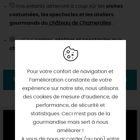
Vos enfants aimeront à coup sûr les
visites
costumées, les spectacles et les ateliers
gourmands du
château de Chamerolles
...
... et les
contes, ateliers et spectacles aux
châteaux de Sully-sur-Loire et de Gien
.
Pour votre confort de navigation et
VOICI ICI L'OCCASION DE PLONGER DANS
l’amélioration constante de votre
expérience sur notre site, nous utilisons
des cookies de mesure d’audience, de
LA MAGIE DE NOËL !
performance, de sécurité et
statistiques. Ceci n’est pas de la
gourmandise mais sert à nous
améliorer !
A vous de nous accorder (ou non) votre