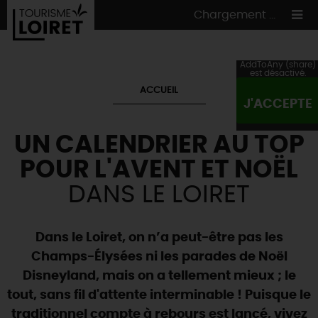
Chargement ...
AddToAny (share)
est désactivé.
ACCUEIL
J'ACCEPTE
ON A TESTÉ
POUR VOUS
UN CALENDRIER AU TOP
HÉBERGEMENTS
VOS
ENVIES
POUR L'AVENT ET NOËL
CULTURE
HÉBERGEMENTS
LES INCONTOURNABLES
MADE IN LOIRET
DANS LE LOIRET
INSOLITES
EN MODE
CIRCUITS
& BALADES
NATURE
RÉSERVER
MAINTENANT
Où manger
TOUS À
L'EAU !
Dans le Loiret, on n’a peut-être pas les
VILLES & VILLAGES
Maîtres
restaurateurs
Champs-Élysées ni les parades de Noël
A NE PAS
RATER
EN MODE
NATURE
& AVENTURE
Nos
marchés
Disneyland, mais on a tellement mieux ; le
Téléchargez le Guide de l'été 2026 🤽🌞
TOUTES LES VISITES
Artistes et Artisans d'Art
TOURISME &
HANDICAP
tout, sans fil d'attente interminable ! Puisque le
...ET
AUSSI
Avis de fraicheur ici pour éviter la chaleur 🥵
Nos
spécialités du terroir
et
producteurs
traditionnel compte à rebours est lancé, vivez