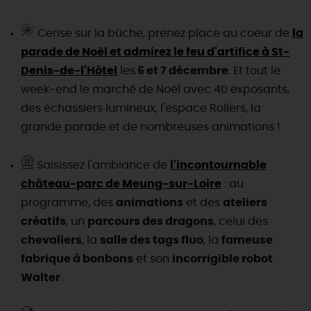
Cerise sur la bûche, prenez place au coeur de
la
parade de Noël et admirez le feu d'artifice à St-
Denis-de-l'Hôtel
les
6 et 7 décembre
. Et tout le
week-end le marché de Noël avec 40 exposants,
des échassiers lumineux, l'espace Rollers, la
grande parade et de nombreuses animations !
Saisissez l'ambiance de
l'incontournable
château-parc de Meung-sur-Loire
: au
programme, des
animations
et des
ateliers
créatifs
, un
parcours des dragons
, celui des
chevaliers
, la
salle des tags fluo
, la
fameuse
fabrique à bonbons
et son
incorrigible robot
Walter
.