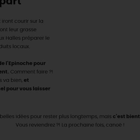
épart
iront courir sur la
ont leur grasse
ux Halles préparer le
uits locaux.
 de l'Epinoche pour
ent.
Comment faire ?!
s va bien,
et
l pour vous laisser
belles idées pour rester plus longtemps, mais
c'est bient
Vous reviendrez ?! La prochaine fois, canoë !