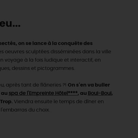
eu...
nectés, on se lance à la conquête des
ces oeuvres sculptées disséminées dans la ville
un voyage à la fois ludique et interactif, en
iques, dessins et pictogrammes.
eu, après tant de flâneries ?!
On s'en va buller
, au
spa de l'Empreinte Hôtel****
, au
Boui-Boui
,
'Trop.
Viendra ensuite le temps de dîner en
a l'embarras du choix.