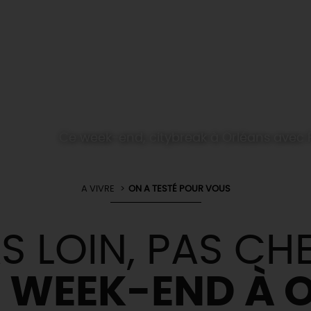
Ce week-end, citybreak à Orléans avec Fl
A VIVRE
ON A TESTÉ POUR VOUS
S LOIN, PAS CHE
N WEEK-END À O