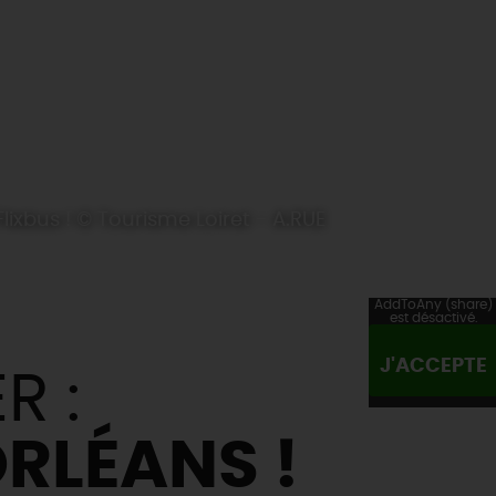
ixbus ! © Tourisme Loiret - A.RUE
AddToAny (share)
est désactivé.
J'ACCEPTE
R :
RLÉANS !