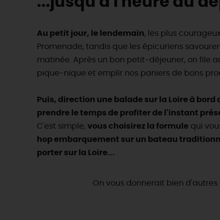
...jusqu'à l'heure du d
Au petit jour, le lendemain
, les plus courageux 
Promenade, tandis que les épicuriens savourer
matinée. Après un bon petit-déjeuner, on file a
pique-nique et emplir nos paniers de bons prod
Puis, direction une balade sur la Loire à bord
prendre le temps de profiter de l'instant prés
C'est simple,
vous choisirez la formule
qui vou
hop embarquement sur un bateau traditionne
porter sur la Loire...
On vous donnerait bien d'autres 