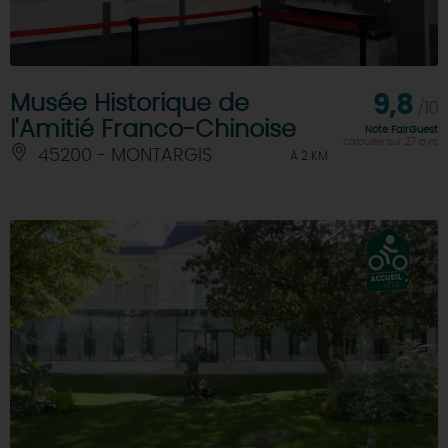
Musée Historique de
9,8
/10
l'Amitié Franco-Chinoise
Note FairGuest
calculée sur 27 avis
45200 - MONTARGIS
À 2 KM