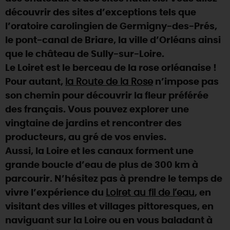
découvrir des sites d’exceptions tels que
DEMAIN
l’oratoire carolingien de Germigny-des-Prés,
le pont-canal de Briare, la ville d’Orléans ainsi
que le château de Sully-sur-Loire.
CE WEEK-END
Le Loiret est le berceau de la rose orléanaise !
Pour autant,
la Route de la Rose
n’impose pas
CETTE SEMAINE
son chemin pour découvrir la fleur préférée
des français. Vous pouvez explorer une
vingtaine de jardins et rencontrer des
TOUT L'AGENDA
producteurs, au gré de vos envies.
Aussi, la Loire et les canaux forment une
grande boucle d’eau de plus de 300 km à
parcourir. N’hésitez pas à prendre le temps de
vivre l’expérience du
Loiret au fil de l’eau
, en
visitant des villes et villages pittoresques, en
naviguant sur la Loire ou en vous baladant à