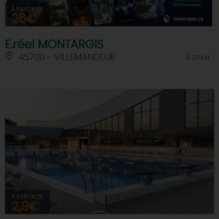
À PARTIR DE
26€
E.réel MONTARGIS
45700 - VILLEMANDEUR
À 2.5 KM
À PARTIR DE
2,9€