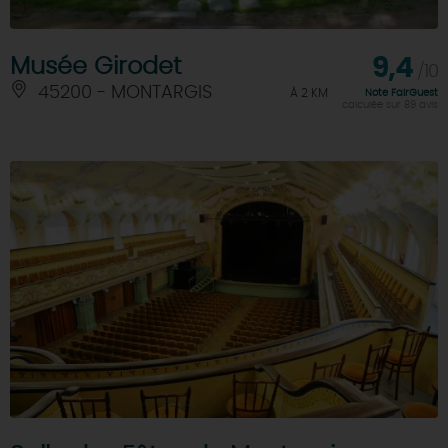
Musée Girodet
9,4
/10
45200 - MONTARGIS
À 2 KM
Note FairGuest
calculée sur 89 avis