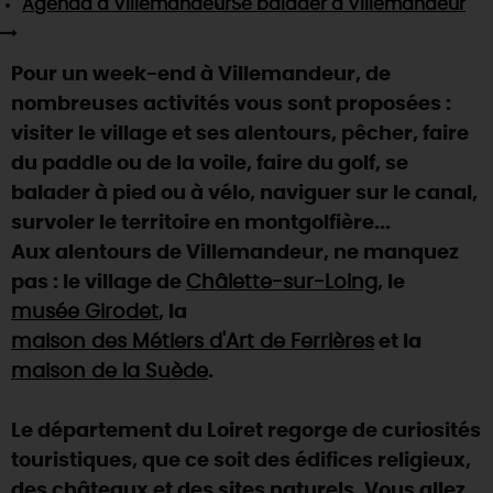
Agenda
à Villemandeur
Se balader
à Villemandeur
SE REPÉRER,
SE DÉPLACER
Visites
gourmandes
et
créatives
Des vacances auprès des animaux 🐎
Vins et
vignobles
TOUTES LES ACTIVITÉS
INFOS &
SERVICES
(re)Découvrir les coulisses de la Faïencerie de
Pour un week-end à Villemandeur, de
Chic,
une aire de pique-nique
Gien !
nombreuses activités vous sont proposées :
Par ici les
guinguettes
RÉSERVER
MAINTENANT
Expérimenter
les parcours Baludik
🕵️
visiter le village et ses alentours, pêcher, faire
Que rapporter du Loiret ?
du paddle ou de la voile, faire du golf, se
La Route des
Métiers d'Art
Une saison de festivals 🎉
balader à pied ou à vélo, naviguer sur le canal,
TOUT L'ART DE VIVRE
survoler le territoire en montgolfière...
Rendez-vous de la nature en 2026
Aux alentours de Villemandeur, ne manquez
Des sorties en famille dans le Loiret !
pas : le village de
Châlette-sur-Loing
, le
Programme des animations "Loiret au fil de l'eau"
musée Girodet
, la
2026
maison des Métiers d'Art de Ferrières
et la
Où sortir ?
maison de la Suède
.
Le département du Loiret regorge de curiosités
AUJOURD'HUI
touristiques, que ce soit des édifices religieux,
des châteaux et des sites naturels. Vous allez