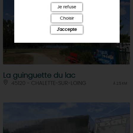
Je refuse
Choisir
J'accepte
La guinguette du lac
45120 - CHALETTE-SUR-LOING
À 2.5 KM