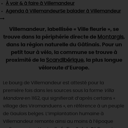
SE REPÉRER,
SE DÉPLACER
À voir & à faire
à Villemandeur
Visites
gourmandes
et
créatives
Des vacances auprès des animaux 🐎
Agenda
à Villemandeur
Se balader
à Villemandeur
Vins et
vignobles
TOUTES LES ACTIVITÉS
INFOS &
SERVICES
(re)Découvrir les coulisses de la Faïencerie de
Chic,
une aire de pique-nique
Gien !
Par ici les
guinguettes
Villemandeur, labellisée « Ville fleurie », se
RÉSERVER
MAINTENANT
Expérimenter
les parcours Baludik
🕵️
Que rapporter du Loiret ?
trouve dans la périphérie directe de
Montargis
,
La Route des
Métiers d'Art
dans la région naturelle du Gâtinais. Pour un
Une saison de festivals 🎉
petit tour à vélo, la commune se trouve à
TOUT L'ART DE VIVRE
Rendez-vous de la nature en 2026
proximité de la
Scandibérique
, la plus longue
véloroute d’Europe.
Des sorties en famille dans le Loiret !
Programme des animations "Loiret au fil de l'eau"
Le bourg de Villemandeur est attesté pour la
2026
première fois dans les sources sous la forme
Villa
Où sortir ?
Mandore
en 1162, qui signifierait d’après certains «
village des Viromanduens », en référence à un peuple
de Gaulois belges. L’implantation humaine à
AUJOURD'HUI
Villemandeur remonte ainsi au moins à l’époque