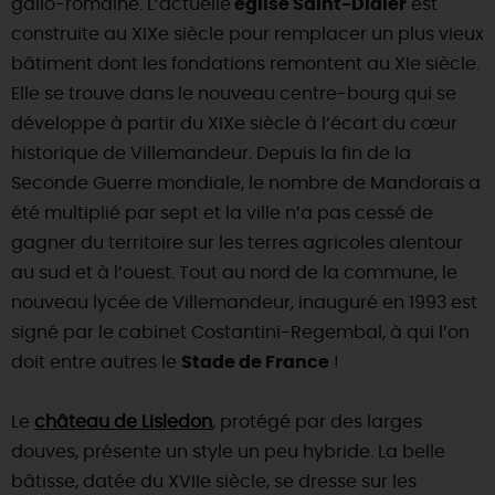
gallo-romaine. L’actuelle
église Saint-Didier
est
construite au XIXe siècle pour remplacer un plus vieux
DEMAIN
bâtiment dont les fondations remontent au XIe siècle.
Elle se trouve dans le nouveau centre-bourg qui se
CE WEEK-END
développe à partir du XIXe siècle à l’écart du cœur
historique de Villemandeur. Depuis la fin de la
Seconde Guerre mondiale, le nombre de Mandorais a
CETTE SEMAINE
été multiplié par sept et la ville n’a pas cessé de
gagner du territoire sur les terres agricoles alentour
au sud et à l’ouest. Tout au nord de la commune, le
TOUT L'AGENDA
nouveau lycée de Villemandeur, inauguré en 1993 est
signé par le cabinet Costantini-Regembal, à qui l’on
doit entre autres le
Stade de France
!
Le
château de Lisledon
, protégé par des larges
douves, présente un style un peu hybride. La belle
bâtisse, datée du XVIIe siècle, se dresse sur les