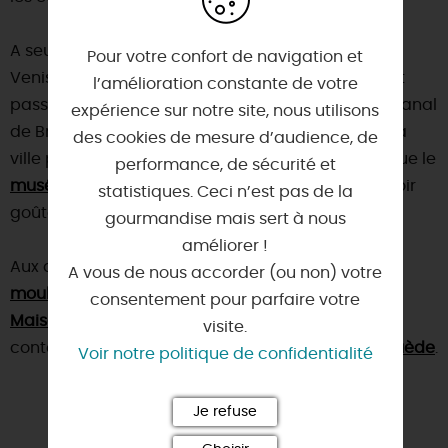
A seulement 4 km,
Montargis
est surnommée "la
Pour votre confort de navigation et
Venise du Gâtinais" en référence à ses 131 ponts et
l’amélioration constante de votre
passerelles qui relient les rues traversées par le Canal
expérience sur notre site, nous utilisons
de Briare, le Loing et le Canal d’Orléans. De plus, la
des cookies de mesure d’audience, de
ville possède un grand nombre de musées, tels que le
performance, de sécurité et
musée Girodet
. Ne quittez pas Montargis sans avoir
statistiques. Ceci n’est pas de la
goûté sa spécialité : la
prasline de Montargis
!
gourmandise mais sert à nous
améliorer !
Aux alentours, nous vous conseillons de visiter : le
A vous de nous accorder (ou non) votre
moulin Bardin
à Amilly, la
consentement pour parfaire votre
Maison de la Nature et de l'Eau
, le centre d'art
visite.
contemporain
Les Tanneries
et la
maison de la Suède
.
Voir notre politique de confidentialité
Je refuse