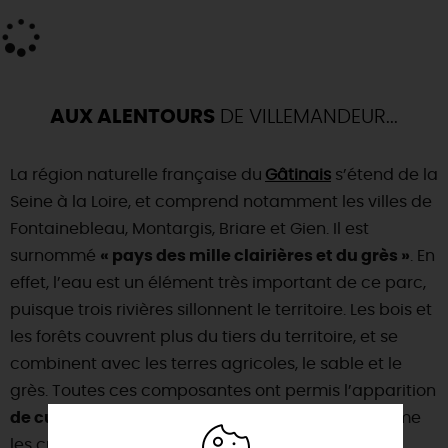
AUX ALENTOURS
DE VILLEMANDEUR...
La région naturelle française du
Gâtinais
s’étend de la
Seine à la Loire, et comprend notamment les villes de
Fontainebleau, Montargis, Briare et Gien. Il est
surnommé
« pays des mille clairières et du grès »
. En
effet, l’eau est un élément très important de ce parc,
puisque trois rivières sillonnent le territoire. Les bois et
les forêts couvrent plus du tiers du territoire, et se
combinent avec les terres agricoles, le sable et le
grès. Toutes ces composantes ont permis l’apparition
de cultures et de savoir-faire particuliers
, comme
les cultures de plantes médicinales.