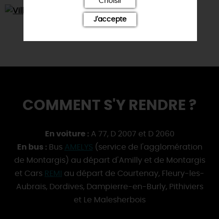
Choisir
J'accepte
COMMENT S'Y RENDRE ?
En voiture :
A 77, D 2007 et D 2060
En bus :
Bus
AMELYS
(service de l'agglomération
de Montargis) au départ d'Amilly et de Montargis
et Cars
REMI
au départ de Courtenay, Fleury-les-
Aubrais, Dordives, Dampierre-en-Burly, Pithiviers
et Le Malesherbois