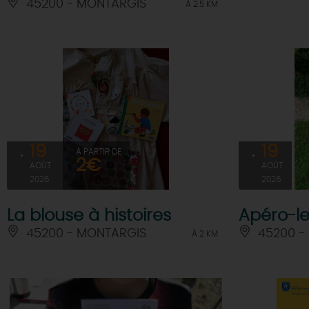
45200 - MONTARGIS
À 2.5 KM
19
19
À PARTIR DE
2€
AOÛT
AOÛT
2026
2026
La blouse à histoires
Apéro-l
45200 - MONTARGIS
45200 -
À 2 KM