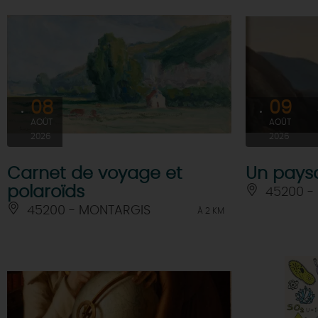
08
09
AOÛT
AOÛT
2026
2026
Carnet de voyage et
Un pays
polaroïds
45200 -
45200 - MONTARGIS
À 2 KM