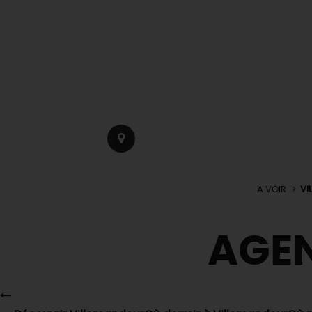
A VOIR
VI
AGE