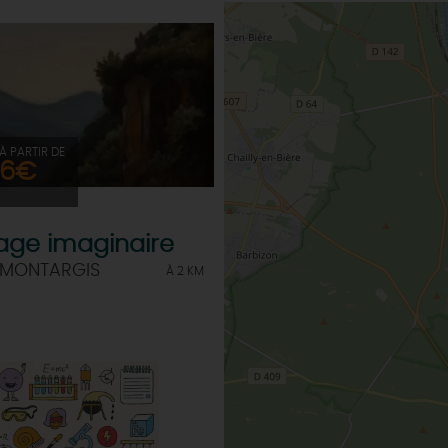
À PARTIR DE
6€
age imaginaire
 MONTARGIS
À 2 KM