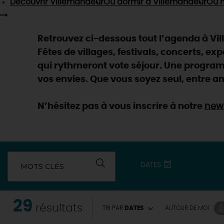
Découvrir
Villemandeur
Où dormir
à Villemandeur
Où 
Retrouvez ci-dessous tout l’agenda à Vil
Fêtes de villages, festivals, concerts, ex
qui rythmeront vote séjour. Une programm
vos envies. Que vous soyez seul, entre am
N’hésitez pas à vous inscrire à notre
news
DATES
MOTS CLÉS
29
résultats
TRI PAR
DATES
AUTOUR
DE MOI