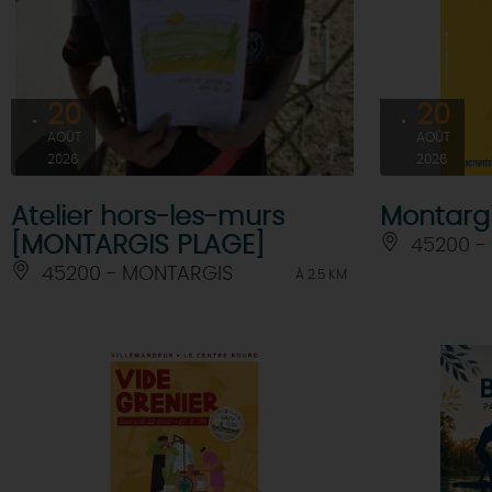
20
20
AOÛT
AOÛT
2026
2026
Atelier hors-les-murs
Montargi
[MONTARGIS PLAGE]
45200 -
45200 - MONTARGIS
À 2.5 KM