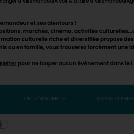
manger
à Villemandeur
À voir & à faire
à Villemandeur
Ag
lemandeur et ses alentours !
positions, marchés, cinéma, activités culturelles…
ation culturelle riche et diversifiée propose des
is ou en famille, vous trouverez forcément une id
letter
pour ne louper aucun événement dans le Lo
TYPE D'ÉVÈNEMENT
MOYENS DE PAIEM