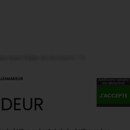
ise Saint-Didier © L.De Cesco - TL
ILLEMANDEUR
AddToAny (share)
est désactivé.
J'ACCEPTE
NDEUR