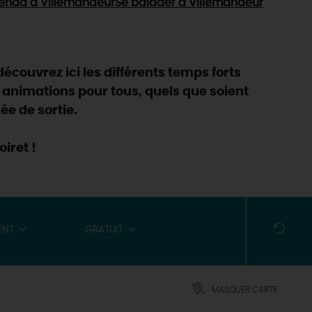
enda
à Villemandeur
Se balader
à Villemandeur
découvrez ici les différents temps forts
 animations pour tous, quels que soient
ée de sortie.
iret !
ENT
GRATUIT
MASQUER CARTE