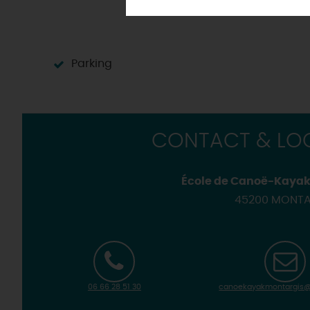
Programme des animations "Loi
Les villes et villages dans 
Aérien
Où sortir ?
Les
visites de villes et de
Golfs
Les visites accompagnées 
Motorisés
Loir'Etape, pour visiter l
Parking
H
CONTACT & LOC
École de Canoë-Kayak
45200 MONTA
06 66 28 51 30
canoekayakmontargis