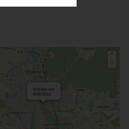
Loiret
Le château de Sully-sur-Loire
udiques
Meung-sur-Loire
aludik
La Beauce
éatives
Le Gâtinais
Sacré patrimoine religieux
T
L'oratoire carolingien de Germigny-
des-Prés
+
Le Loiret, un département fleuri
-
×
Itinéraire vers
MONTARGIS