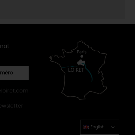
gnat
numéro
loiret.com
newsletter
English