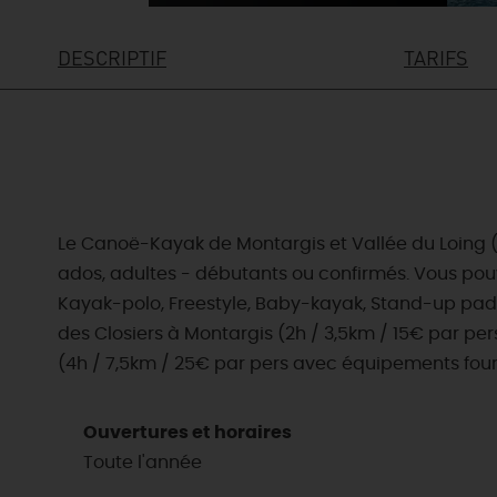
DESCRIPTIF
TARIFS
Le Canoë-Kayak de Montargis et Vallée du Loing (CK
ados, adultes - débutants ou confirmés. Vous pouv
Kayak-polo, Freestyle, Baby-kayak, Stand-up paddl
des Closiers à Montargis (2h / 3,5km / 15€ par pe
(4h / 7,5km / 25€ par pers avec équipements four
Ouvertures et horaires
Toute l'année