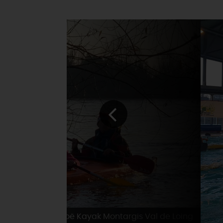
Canoë Kayak Montargis Val de Loing