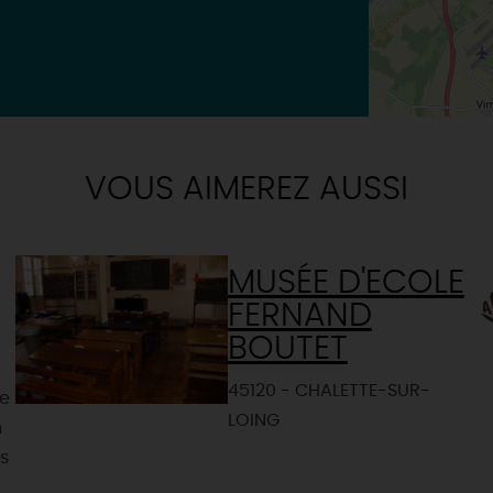
VOUS AIMEREZ AUSSI
MUSÉE D'ECOLE
FERNAND
BOUTET
45120 - CHALETTE-SUR-
re
LOING
n
s