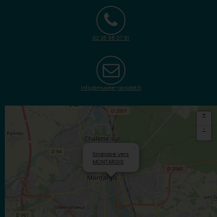
02 38 98 07 81
info@musee-girodet.fr
+
-
×
Itinéraire vers
MONTARGIS