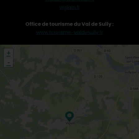
viglain.fr
Office de tourisme du Val de Sully :
www.tourisme-valdesully.fr
+
-