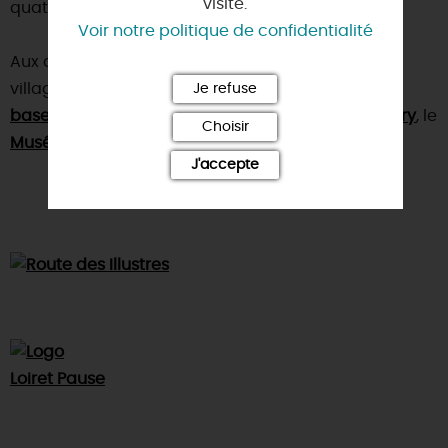
visite.
quatre siècles dans la même famille.
Voir notre politique de confidentialité
Aux alentours, nous vous conseillons de visiter : le
village de
Cerdon
avec la
Je refuse
base de loisirs à l'étang du Puits
, l'
abbaye de Fleury
, le
Choisir
Musée lapidaire gallo-romain
et l'
Espace Helyett
.
J'accepte