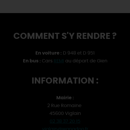
COMMENT S'Y RENDRE ?
En voiture :
D 948 et D 951
En bus :
Cars
REMI
au départ de Gien
INFORMATION :
Mairie :
2 Rue Romaine
45600 Viglain
02 38 37 20 15
viglain@wanadoo.fr