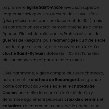
La première
église Saint-André
, avec son superbe
DEMAIN
caquetoire solognot, est attestée dès le XIIe siècle
(plus précisément dans un document de 1154) mais
CE WEEK-END
sa construction est certainement antérieure à cette
époque. Elle est détruite par les Protestants lors des
guerres de Religions, puis réaménagée au XVIe siècle
CETTE SEMAINE
sous le règne d’Henri IV, et de nouveau au XIXe. Sa
cloche Saint-Sylvain
, datée de 1403, est l’une des
plus anciennes du département du Loiret !
TOUT L'AGENDA
Côté patrimoine, Viglain compte plusieurs châteaux,
notamment le
château de Beauregard
, en grande
partie construit au XVIIe siècle, et le
château de
Coulon
, une belle demeure du XIXe siècle. On y
dénombre également plusieurs
croix de chemins
et
calvaires
. La commune a conservé le cachet d’un