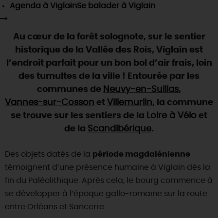
SE REPÉRER,
SE DÉPLACER
Agenda
à Viglain
Se balader
à Viglain
Visites
gourmandes
et
créatives
Des vacances auprès des animaux 🐎
Vins et
vignobles
TOUTES LES ACTIVITÉS
INFOS &
SERVICES
(re)Découvrir les coulisses de la Faïencerie de
Chic,
une aire de pique-nique
Au cœur de la forêt solognote, sur le sentier
Gien !
Par ici les
guinguettes
historique de la Vallée des Rois, Viglain est
RÉSERVER
MAINTENANT
Expérimenter
les parcours Baludik
🕵️
Que rapporter du Loiret ?
l’endroit parfait pour un bon bol d’air frais, loin
La Route des
Métiers d'Art
des tumultes de la ville ! Entourée par les
Une saison de festivals 🎉
communes de
Neuvy-en-Sullias
,
TOUT L'ART DE VIVRE
Rendez-vous de la nature en 2026
Vannes-sur-Cosson
et
Villemurlin
, la commune
se trouve sur les sentiers de la
Loire à Vélo
et
Des sorties en famille dans le Loiret !
de la
Scandibérique
.
Programme des animations "Loiret au fil de l'eau"
2026
Des objets datés de la
période magdalénienne
Où sortir ?
témoignent d’une présence humaine à Viglain dès la
fin du Paléolithique. Après cela, le bourg commence à
se développer à l’époque gallo-romaine sur la route
AUJOURD'HUI
entre Orléans et Sancerre.