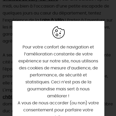
midi, ou bien à l’occasion d’une petite escapade de
quelques jours au cœur du département, tentez
l’expérience de la
Loire à Vélo
! Partez à l’aventure sur
les itinéraires cyclables aménagés le long du fleuve,
garantie d’une expérience singulière et des plus
agréables !
Pour votre confort de navigation et
l’amélioration constante de votre
A seulement 8 km,
Sully-sur-Loire
est une charmante
expérience sur notre site, nous utilisons
cité en bord de Loire, dont l'origine remonte à
des cookies de mesure d’audience, de
l'époque gallo-romaine. Malgré sa destruction
performance, de sécurité et
presque totale durant la seconde guerre mondiale,
statistiques. Ceci n’est pas de la
elle a su garder debout quelques vestiges.
gourmandise mais sert à nous
L'imposante architecture médiévale du
améliorer !
château de Sully-sur-Loire
avec ses hautes tours
A vous de nous accorder (ou non) votre
domine la Loire ! C'est l'ancienne demeure du célèbre
consentement pour parfaire votre
duc de Sully, ministre d'Henri IV, il va rester durant