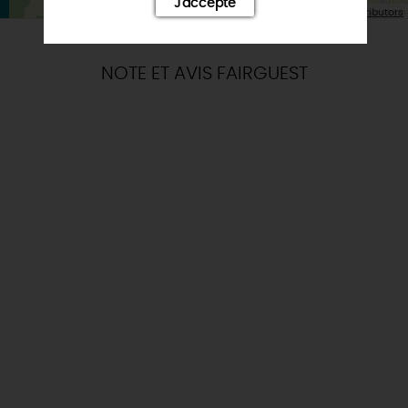
J'accepte
| Map data ©
Leaflet
OpenStreetMap contributors
NOTE ET AVIS FAIRGUEST