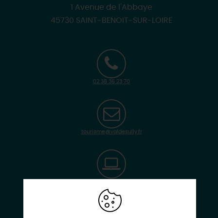
1 Avenue de l'Abbaye
45730 SAINT-BENOIT-SUR-LOIRE
02 38 36 23 70
tourisme@valdesully.fr
www.abbaye-fleury.com