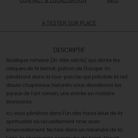
DEMAIN
A TESTER SUR PLACE
CE WEEK-END
DESCRIPTIF
CETTE SEMAINE
Basilique romane (XI-XIIIe siècle) qui abrite les
reliques de St Benoit, patron de l'Europe. En
pénétrant dans la tour-porche qui précède la nef,
TOUT L'AGENDA
douze chapiteaux historiés vous dévoileront les
joyaux de l'art roman, une entrée en matière
étonnante.
Ici, vous pénétrez dans l'un des hauts lieux de la
spiritualité où recueillement rime avec
émerveillement. Nichée dans un méandre de la