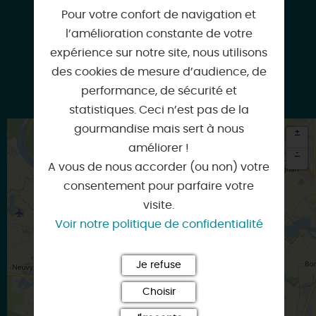
Pour votre confort de navigation et
Facebook
l’amélioration constante de votre
expérience sur notre site, nous utilisons
des cookies de mesure d’audience, de
performance, de sécurité et
Google
statistiques. Ceci n’est pas de la
gourmandise mais sert à nous
+
améliorer !
-
A vous de nous accorder (ou non) votre
×
consentement pour parfaire votre
Itinéraire vers
SAINT-BENOIT-SUR-LOIRE
visite.
Voir notre politique de confidentialité
Je refuse
Choisir