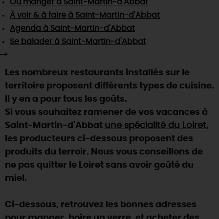
Où manger
à Saint-Martin-d'Abbat
SE REPÉRER,
SE DÉPLACER
Visites
gourmandes
et
créatives
Des vacances auprès des animaux 🐎
À voir & à faire
à Saint-Martin-d'Abbat
Vins et
vignobles
TOUTES LES ACTIVITÉS
INFOS &
SERVICES
Agenda
à Saint-Martin-d'Abbat
(re)Découvrir les coulisses de la Faïencerie de
Chic,
une aire de pique-nique
Gien !
Se balader
à Saint-Martin-d'Abbat
Par ici les
guinguettes
RÉSERVER
MAINTENANT
Expérimenter
les parcours Baludik
🕵️
Que rapporter du Loiret ?
Les nombreux restaurants installés sur le
La Route des
Métiers d'Art
Une saison de festivals 🎉
territoire proposent différents types de cuisine.
TOUT L'ART DE VIVRE
Il y en a pour tous les goûts.
Rendez-vous de la nature en 2026
Si vous souhaitez ramener de vos vacances à
Des sorties en famille dans le Loiret !
Saint-Martin-d'Abbat
une spécialité du Loiret
,
Programme des animations "Loiret au fil de l'eau"
les producteurs ci-dessous proposent des
2026
produits du terroir. Nous vous conseillons de
Où sortir ?
ne pas quitter le Loiret sans avoir goûté du
miel.
AUJOURD'HUI
Ci-dessous, retrouvez les bonnes adresses
pour manger, boire un verre, et acheter des