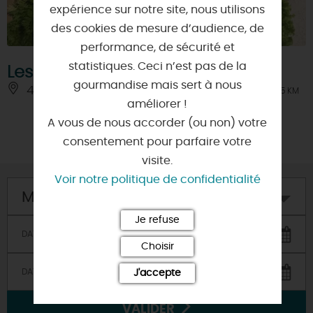
expérience sur notre site, nous utilisons
des cookies de mesure d’audience, de
performance, de sécurité et
statistiques. Ceci n’est pas de la
Les Jardins de Saint-Martin
gourmandise mais sert à nous
45110 - SAINT-MARTIN-D'ABBAT
À 1.5 KM
améliorer !
A vous de nous accorder (ou non) votre
consentement pour parfaire votre
visite.
Voir notre politique de confidentialité
Mon hôtel
Je refuse
Choisir
J'accepte
VALIDER