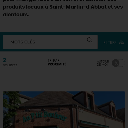
produits locaux à Saint-Martin-d'Abbat et ses
DEMAIN
alentours.
CE WEEK-END
MOTS CLÉS
FILTRES
CETTE SEMAINE
2
TRI PAR
AUTOUR
PROXIMITÉ
DE MOI
résultats
TOUT L'AGENDA