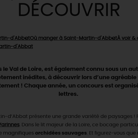
DÉCOUVRIR
rtin-d'Abbat
Où manger
à Saint-Martin-d'Abbat
À voir & 
artin-d'Abbat
 le Val de Loire, est également connu sous un aut
tement inédites, à découvrir lors d’une agréable v
rtement ! Chaque année, un concours est organisé
lettres.
artin-d’Abbat présente une grande variété de paysages ! P
Varinnes
. Dans le lit majeur de la Loire, ce bocage partic
 de magnifiques
orchidées sauvages
. Et figurez-vous qu