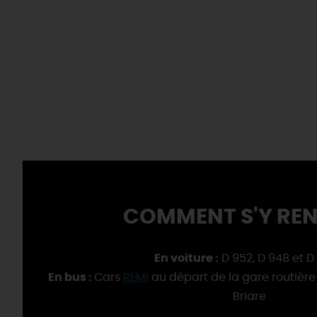
COMMENT S'Y REN
En voiture :
D 952, D 948 et D
En bus :
Cars
REMI
au départ de la gare routière 
Briare