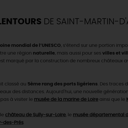
 villages
Jeux, énigmes et applis l
TOUT L'ART DE VIVRE
: petits trains, agences réceptives & co
En mode
Idées cadeaux
Les parcours (gratuits)
B
business
RÉSERVER
e Loiret en camping-car, moto ou en auto !
Visites gourmandes et cr
ÉBERGEMENTS
MAINTENANT
LENTOURS
DE SAINT-MARTIN-D'A
TOUT L'AGENDA
RÉSERVER
Où sortir ?
INSOLITES
MAINTENAN
TOUTES LES VISITES
oine mondial de l’UNESCO
, s’étend sur une portion impor
TOUTES LES ACTIVITÉS
être une région
naturelle
, mais aussi pour ses
villes et v
ire est marqué par la construction de nombreux châteaux 
it classé au
5ème rang des ports ligériens
. Des traces d
aux des distances. Aujourd'hui, une nouvelle génération 
pas à visiter le
musée de la marine de Loire
ainsi que le
 le
château de Sully-sur-Loire
, le
musée départemental de 
y-des-Prés
.