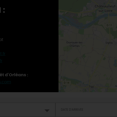
 :
at
.fr
r
êt d'Orléans :
s.com