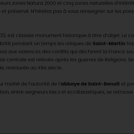
urs zones Natura 2000 et cinq zones naturelles d’intérêt 
 et préservé. N’hésitez pas à vous renseigner sur les pos
33, est classée monument historique à titre d’objet. Le corp
abrité pendant un temps les reliques de
Saint-Martin
tra
as aux violences des conflits qui déchirent la France sous
ie centrale est relevée après les guerres de Religions. Se
e, restaurée au XXe siècle.
moitié de l’autorité de l’
abbaye de Saint-Benoît
et po
ion, entre seigneurs laïcs et ecclésiastiques, se retrou