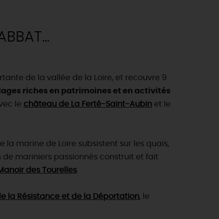
udiques
Meung-sur-Loire
aludik
La Beauce
éatives
BBAT...
Le Gâtinais
Sacré patrimoine religieux
T
L'oratoire carolingien de Germigny-
des-Prés
tante de la vallée de la Loire, et recouvre 9
Le Loiret, un département fleuri
illages riches en patrimoines et en activités
avec le
château de La Ferté-Saint-Aubin
et le
e la marine de Loire subsistent sur les quais,
de mariniers passionnés construit et fait
Manoir des Tourelles
.
la Résistance et de la Déportation
, le