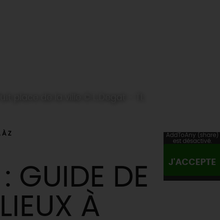
uit place de la ville © L.Degat - TL
 À Z
AddToAny (share)
est désactivé.
J'ACCEPTE
: GUIDE DE
LIEUX À