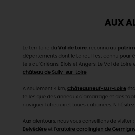
Les
visites de villes et de
Golfs
Les visites accompagnées 
Motorisés
Loir'Etape, pour visiter l
H
AUX A
Le territoire du
Val de Loire
, reconnu au
patrim
départements dont le Loiret. Il est connu pour 
tels qu’Orléans, Blois et Angers. Le Val de Lo
château de Sully-sur-Loire
.
A seulement 4 km,
Châteauneuf-sur-Loire
éta
telles que des anneaux d'amarrage et des table
naviguer fûtreaux et toues cabanées. N'hésitez 
Aux alentours, nous vous conseillons de visiter :
Belvédère
et l'
oratoire carolingien de Germign