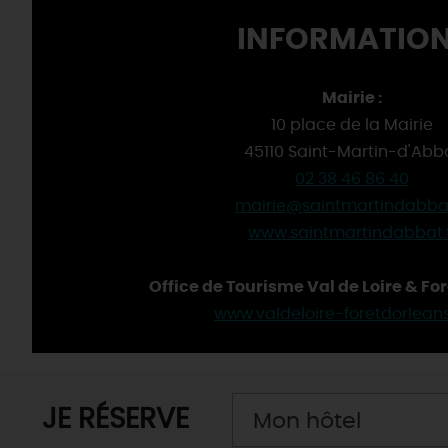
INFORMATION
Mairie :
10 place de la Mairie
45110 Saint-Martin-d'Abb
02 38 46 86 40
mairie@saintmartindabbat
www.saintmartindabbat.f
Office de Tourisme Val de Loire & For
www.valdeloire-foretdorlean
JE RÉSERVE
Mon hôtel