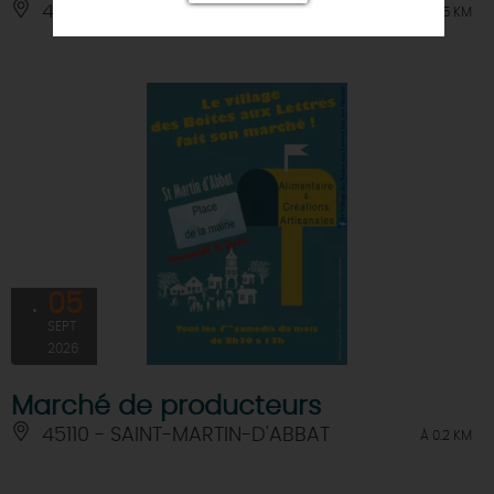
45110 - GERMIGNY-DES-PRES
À 1.5 KM
05
SEPT
2026
Marché de producteurs
45110 - SAINT-MARTIN-D'ABBAT
À 0.2 KM