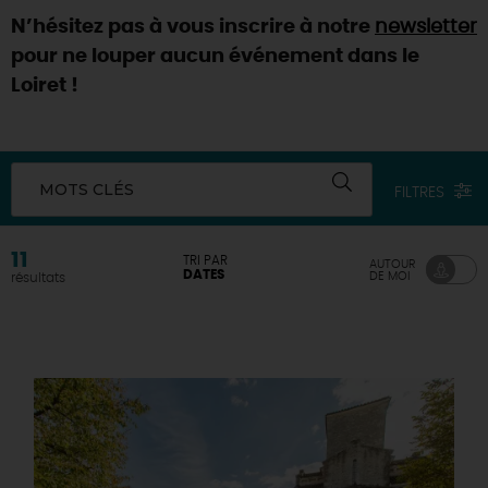
N’hésitez pas à vous inscrire à notre
newsletter
DEMAIN
pour ne louper aucun événement dans le
Loiret !
CE WEEK-END
MOTS CLÉS
FILTRES
CETTE SEMAINE
11
TRI PAR
AUTOUR
DATES
DE MOI
résultats
TOUT L'AGENDA