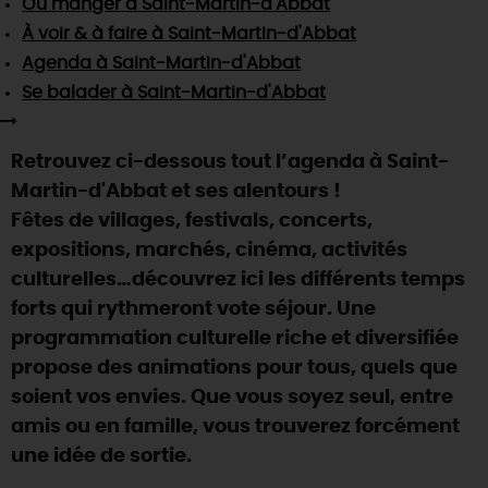
Où manger
à Saint-Martin-d'Abbat
SE REPÉRER,
SE DÉPLACER
Visites
gourmandes
et
créatives
Des vacances auprès des animaux 🐎
À voir & à faire
à Saint-Martin-d'Abbat
Vins et
vignobles
TOUTES LES ACTIVITÉS
INFOS &
SERVICES
Agenda
à Saint-Martin-d'Abbat
(re)Découvrir les coulisses de la Faïencerie de
Chic,
une aire de pique-nique
Gien !
Se balader
à Saint-Martin-d'Abbat
Par ici les
guinguettes
RÉSERVER
MAINTENANT
Expérimenter
les parcours Baludik
🕵️
Que rapporter du Loiret ?
Retrouvez ci-dessous tout l’agenda à Saint-
La Route des
Métiers d'Art
Une saison de festivals 🎉
Martin-d'Abbat et ses alentours !
TOUT L'ART DE VIVRE
Fêtes de villages, festivals, concerts,
Rendez-vous de la nature en 2026
expositions, marchés, cinéma, activités
Des sorties en famille dans le Loiret !
culturelles…découvrez ici les différents temps
Programme des animations "Loiret au fil de l'eau"
forts qui rythmeront vote séjour. Une
2026
programmation culturelle riche et diversifiée
Où sortir ?
propose des animations pour tous, quels que
soient vos envies. Que vous soyez seul, entre
amis ou en famille, vous trouverez forcément
AUJOURD'HUI
une idée de sortie.