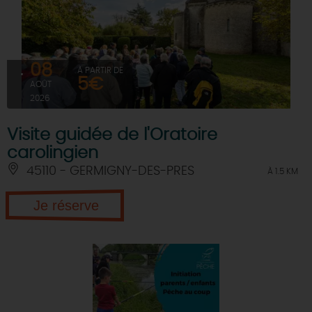
08
À PARTIR DE
5€
AOÛT
2026
Visite guidée de l'Oratoire
carolingien
45110 - GERMIGNY-DES-PRES
À 1.5 KM
Je réserve