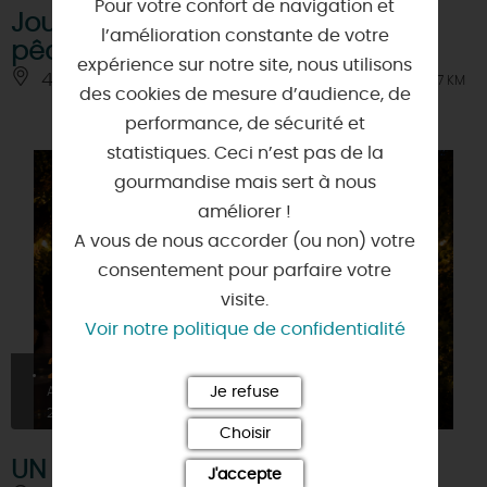
Pour votre confort de navigation et
Journée d'initiation ados à la
l’amélioration constante de votre
pêche du black-bass aux leurres
expérience sur notre site, nous utilisons
45110 - SAINT-MARTIN-D'ABBAT
À 0.7 KM
des cookies de mesure d’audience, de
performance, de sécurité et
statistiques. Ceci n’est pas de la
gourmandise mais sert à nous
améliorer !
A vous de nous accorder (ou non) votre
consentement pour parfaire votre
visite.
Voir notre politique de confidentialité
27
AOÛT
Je refuse
2026
Choisir
UN ÉTÉ AU JARDIN
J'accepte