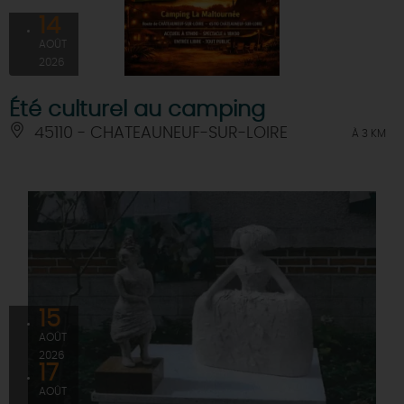
14
AOÛT
2026
Été culturel au camping
45110 - CHATEAUNEUF-SUR-LOIRE
À 3 KM
15
AOÛT
2026
17
AOÛT