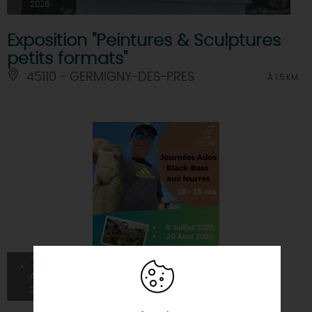
2026
Exposition "Peintures & Sculptures
petits formats"
45110 - GERMIGNY-DES-PRES
À 1.5 KM
20
AOÛT
2026