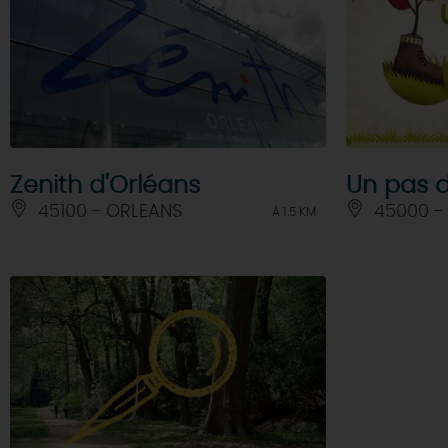
Zenith d'Orléans
Un pas d
45100 - ORLEANS
45000 -
À 1.5 KM