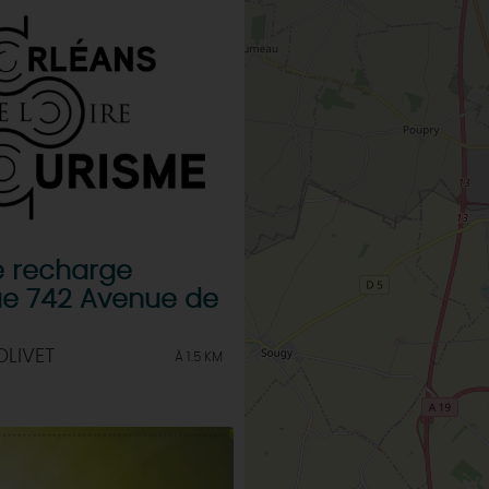
e recharge
ue 742 Avenue de
OLIVET
À 1.5 KM