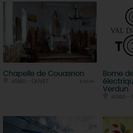
Chapelle de Couasnon
Borne d
électriq
45160 - OLIVET
À 0.9 KM
Verdun
45160 - 