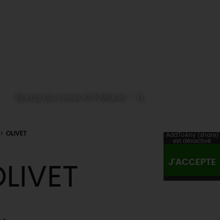
Bords du Loiret © F.Maret - TL
OLIVET
AddToAny (share)
est désactivé.
J'ACCEPTE
LIVET