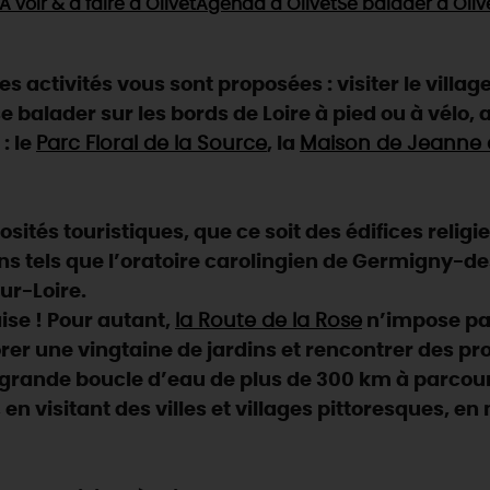
À voir & à faire
à Olivet
Agenda
à Olivet
Se balader
à Oliv
activités vous sont proposées : visiter le village 
se balader sur les bords de Loire à pied ou à vélo, 
: le
Parc Floral de la Source
, la
Maison de Jeanne 
ités touristiques, que ce soit des édifices religi
ns tels que l’oratoire carolingien de Germigny-des-
ur-Loire.
aise ! Pour autant,
la Route de la Rose
n’impose pas
rer une vingtaine de jardins et rencontrer des pr
e grande boucle d’eau de plus de 300 km à parcour
, en visitant des villes et villages pittoresques, e