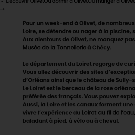
Découvrir
Olivet
Où dormir
à Olivet
Où manger
à Olivet
Pour un week-end à Olivet, de nombreuses 
Loire, se détendre ou nager à la piscine, 
Aux alentours de Olivet, ne manquez pas 
Musée de la Tonnellerie
à Chécy.
Le département du Loiret regorge de curios
Vous allez découvrir des sites d’exceptio
d’Orléans ainsi que le château de Sully-s
Le Loiret est le berceau de la rose orléan
préférée des français. Vous pouvez explo
Aussi, la Loire et les canaux forment un
vivre l’expérience du
Loiret au fil de l’eau
baladant à pied, à vélo ou à cheval.