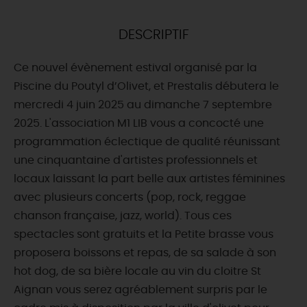
DEMAIN
DESCRIPTIF
Ce nouvel évènement estival organisé par la
CE WEEK-END
Piscine du Poutyl d’Olivet, et Prestalis débutera le
mercredi 4 juin 2025 au dimanche 7 septembre
2025. L'association M1 LIB vous a concocté une
CETTE SEMAINE
programmation éclectique de qualité réunissant
une cinquantaine d'artistes professionnels et
locaux laissant la part belle aux artistes féminines
TOUT L'AGENDA
avec plusieurs concerts (pop, rock, reggae
chanson française, jazz, world). Tous ces
spectacles sont gratuits et la Petite brasse vous
proposera boissons et repas, de sa salade à son
hot dog, de sa bière locale au vin du cloitre St
Aignan vous serez agréablement surpris par le