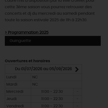
cadre mis à disposition par la ville d'olivet pour
cette 3éme saison vous pourrez retrouver des
concerts et dj du mercredi au samedi pendant
toute la saison estivale 2025 de 11h à 22h30.
> Programmation 2025
Guinguette
Ouvertures et horaires
Du 01/07/2026 au 05/09/2026
Du 09/0
Lundi
NC
Lundi
Mardi
NC
Mardi
Mercredi
11:00 - 22:30
-
Mercredi
Jeudi
11:00 - 22:30
-
Jeudi
Vendredi
11:00 - 22:30
-
Vendredi