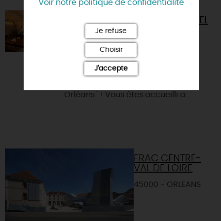
Voir notre politique de confidentialité
URBAN JUNGLE ORLÉANS HÔTEL
Je refuse
45000 - ORLEANS
Choisir
Le Grand Hôtel se transforme et
devient un boutique-hôtel éco-
J'accepte
responsable "Urban Jungle. Hôtel
Orléans." ! Vous êtes accueilli a...
FRAC CENTRE-
VAL DE LOIRE
45000 - ORLEANS