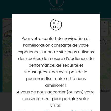
Facebook
+
-
Pour votre confort de navigation et
×
Itinéraire vers
l’amélioration constante de votre
OLIVET
expérience sur notre site, nous utilisons
des cookies de mesure d’audience, de
performance, de sécurité et
statistiques. Ceci n’est pas de la
gourmandise mais sert à nous
améliorer !
| Map data ©
Leaflet
OpenStreetMap contributors
A vous de nous accorder (ou non) votre
consentement pour parfaire votre
visite.
VOUS AIMEREZ AUSSI