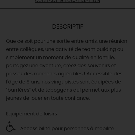
DEMAIN
DESCRIPTIF
CE WEEK-END
Que ce soit pour une sortie entre amis, une réunion
entre collègues, une activité de team building ou
CETTE SEMAINE
simplement un moment de qualité en famille,
partagez une aventure, créez des souvenirs et
passez des moments agréables ! Accessible dès
TOUT L'AGENDA
l'âge de 5 ans, nos vingt pistes sont équipées de
"barrières" et de toboggans qui permet aux plus
jeunes de jouer en toute confiance.
Equipement de loisirs
Accessibilité pour personnes à mobilité