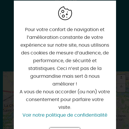
02 38 66 31 55
Pour votre confort de navigation et
www.bowlingorleans.com
l’amélioration constante de votre
expérience sur notre site, nous utilisons
des cookies de mesure d’audience, de
performance, de sécurité et
Google
statistiques. Ceci n’est pas de la
gourmandise mais sert à nous
+
améliorer !
-
A vous de nous accorder (ou non) votre
×
consentement pour parfaire votre
Itinéraire vers
ORLEANS
visite.
Voir notre politique de confidentialité