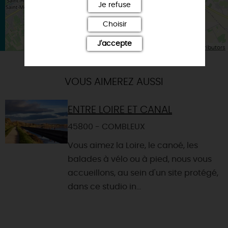
Je refuse
Choisir
J'accepte
| Map data ©
Leaflet
OpenStreetMap contributors
VOUS AIMEREZ AUSSI
ENTRE LOIRE ET CANAL
45800 - COMBLEUX
Vous aimez la Loire, le canoé, les
balades à vélo ou à pied, nous vous
accueillons, au sein d'un site protégé,
dans ce studio in...