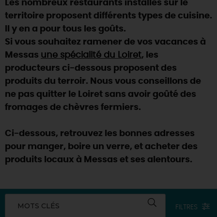
Les nombreux restaurants installés sur le
SE REPÉRER,
SE DÉPLACER
Visites
gourmandes
et
créatives
Des vacances auprès des animaux 🐎
territoire proposent différents types de cuisine.
Vins et
vignobles
TOUTES LES ACTIVITÉS
INFOS &
SERVICES
Il y en a pour tous les goûts.
(re)Découvrir les coulisses de la Faïencerie de
Chic,
une aire de pique-nique
Gien !
Si vous souhaitez ramener de vos vacances à
Par ici les
guinguettes
RÉSERVER
MAINTENANT
Messas
une spécialité du Loiret
, les
Expérimenter
les parcours Baludik
🕵️
Que rapporter du Loiret ?
producteurs ci-dessous proposent des
La Route des
Métiers d'Art
Une saison de festivals 🎉
produits du terroir. Nous vous conseillons de
ne pas quitter le Loiret sans avoir goûté des
TOUT L'ART DE VIVRE
Rendez-vous de la nature en 2026
fromages de chèvres fermiers.
Des sorties en famille dans le Loiret !
Ci-dessous, retrouvez les bonnes adresses
Programme des animations "Loiret au fil de l'eau"
2026
pour manger, boire un verre, et acheter des
produits locaux à Messas et ses alentours.
Où sortir ?
AUJOURD'HUI
MOTS CLÉS
FILTRES