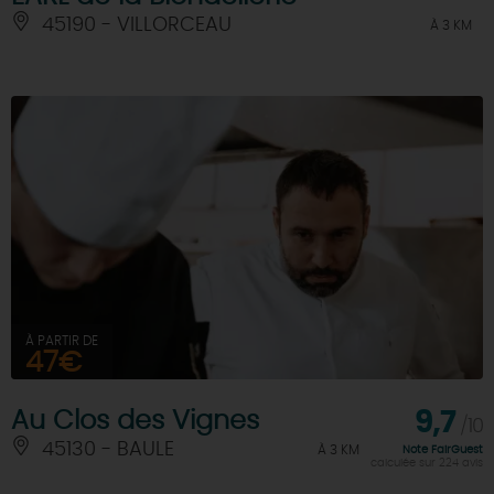
45190 - VILLORCEAU
À 3 KM
À PARTIR DE
47€
Au Clos des Vignes
9,7
/10
45130 - BAULE
À 3 KM
Note FairGuest
calculée sur 224 avis