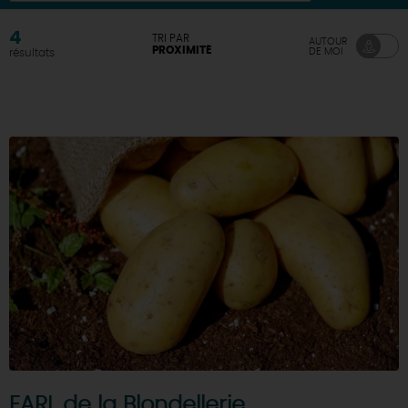
DEMAIN
4
TRI PAR
AUTOUR
PROXIMITÉ
DE MOI
résultats
CE WEEK-END
CETTE SEMAINE
TOUT L'AGENDA
EARL de la Blondellerie