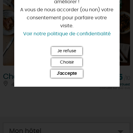
améliorer !
A vous de nous accorder (ou non) votre
consentement pour parfaire votre
visite.
Voir notre politique de confidentialité
Je refuse
Choisir
J'accepte
Chez Henri II
9,5
/10
45190 - BEAUGENCY
À 4 KM
Note FairGuest
calculée sur 243 avis
Mon hôtel