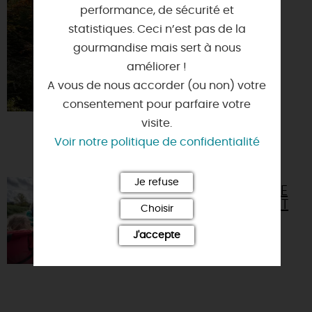
ARBORETUM
performance, de sécurité et
D'ILEX
statistiques. Ceci n’est pas de la
45130 - MEUNG-
gourmandise mais sert à nous
SUR-LOIRE
améliorer !
A vous de nous accorder (ou non) votre
consentement pour parfaire votre
visite.
Voir notre politique de confidentialité
Je refuse
TRÉSORS CACHÉS D'UNE
ÎLE DE LA LOIRE, À PIED ET
Choisir
EN CANOË
J'accepte
45130 - MEUNG-SUR-LOIRE