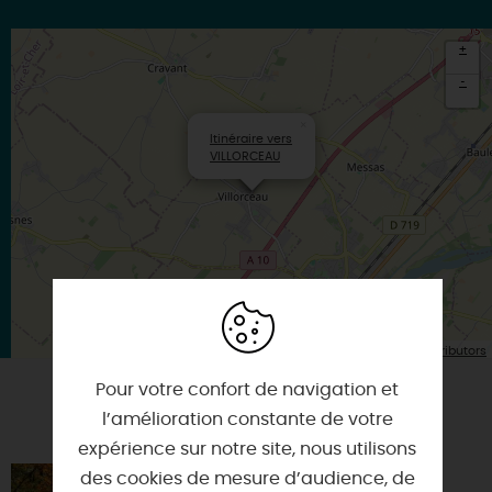
+
-
×
Itinéraire vers
VILLORCEAU
| Map data ©
Leaflet
OpenStreetMap contributors
Pour votre confort de navigation et
l’amélioration constante de votre
VOUS AIMEREZ AUSSI
expérience sur notre site, nous utilisons
des cookies de mesure d’audience, de
JARDIN