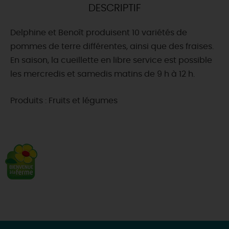
DESCRIPTIF
DEMAIN
Delphine et Benoît produisent 10 variétés de
pommes de terre différentes, ainsi que des fraises.
CE WEEK-END
En saison, la cueillette en libre service est possible
les mercredis et samedis matins de 9 h à 12 h.
CETTE SEMAINE
Produits : Fruits et légumes
TOUT L'AGENDA