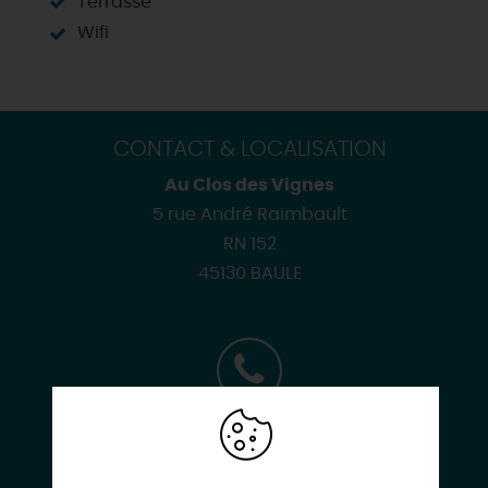
Terrasse
Wifi
CONTACT & LOCALISATION
Au Clos des Vignes
5 rue André Raimbault
RN 152
45130 BAULE
02 38 45 01 02