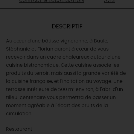
DEMAIN
DESCRIPTIF
CE WEEK-END
Au cœur d'une bâtisse vigneronne, à Baule,
Stéphanie et Florian auront à cœur de vous
CETTE SEMAINE
recevoir dans un cadre chaleureux autour d'une
cuisine bistronomique. Cette cuisine associe les
produits du terroir, mais aussi la grande variété de
TOUT L'AGENDA
la cuisine française, et l'incitation au voyage. Une
terrasse intérieure de 500 m² environ, à l'abri d'un
tilleul centenaire vous permettra de passer un
moment agréable à l'écart des bruits de la
circulation.
Restaurant