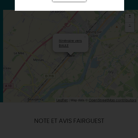
+
-
×
Itinéraire vers
BAULE
| Map data ©
Leaflet
OpenStreetMap contributors
NOTE ET AVIS FAIRGUEST