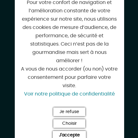
Pour votre confort de navigation et
auclosdesvignes45@orange.fr
l’amélioration constante de votre
expérience sur notre site, nous utilisons
des cookies de mesure d’audience, de
performance, de sécurité et
www.auclosdesvignes45.com
statistiques. Ceci n’est pas de la
gourmandise mais sert à nous
améliorer !
A vous de nous accorder (ou non) votre
Facebook
consentement pour parfaire votre
visite.
Voir notre politique de confidentialité
Instagram
Je refuse
Choisir
J'accepte
Google