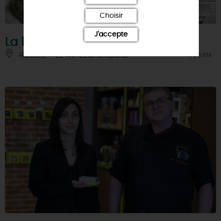
Choisir
J'accepte
La brasserie Fondamentale - LBF
45330 - LE MALESHERBOIS
À 9.5 KM