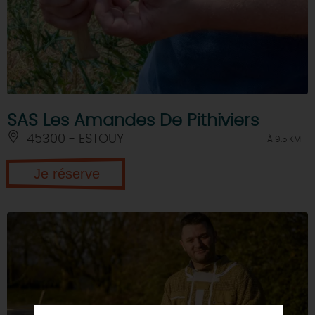
SAS Les Amandes De Pithiviers
45300 - ESTOUY
À 9.5 KM
Je réserve