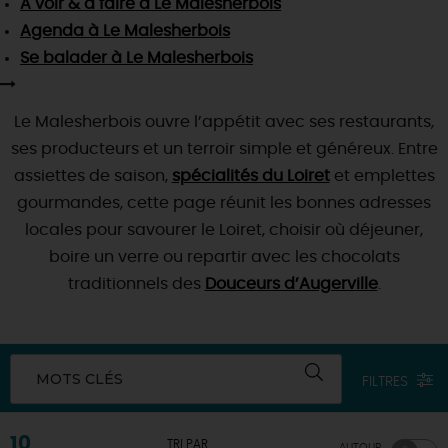
À voir & à faire
à Le Malesherbois
SE REPÉRER,
SE DÉPLACER
Visites
gourmandes
et
créatives
Des vacances auprès des animaux 🐎
Agenda
à Le Malesherbois
Vins et
vignobles
TOUTES LES ACTIVITÉS
INFOS &
SERVICES
Se balader
à Le Malesherbois
(re)Découvrir les coulisses de la Faïencerie de
Chic,
une aire de pique-nique
Gien !
Par ici les
guinguettes
RÉSERVER
MAINTENANT
Expérimenter
les parcours Baludik
🕵️
Le Malesherbois ouvre l’appétit avec ses restaurants,
Que rapporter du Loiret ?
ses producteurs et un terroir simple et généreux. Entre
La Route des
Métiers d'Art
Une saison de festivals 🎉
assiettes de saison,
spécialités du Loiret
et emplettes
TOUT L'ART DE VIVRE
Rendez-vous de la nature en 2026
gourmandes, cette page réunit les bonnes adresses
locales pour savourer le Loiret, choisir où déjeuner,
Des sorties en famille dans le Loiret !
boire un verre ou repartir avec les chocolats
Programme des animations "Loiret au fil de l'eau"
traditionnels des
Douceurs d’Augerville
.
2026
Où sortir ?
MOTS CLÉS
FILTRES
AUJOURD'HUI
10
TRI PAR
AUTOUR