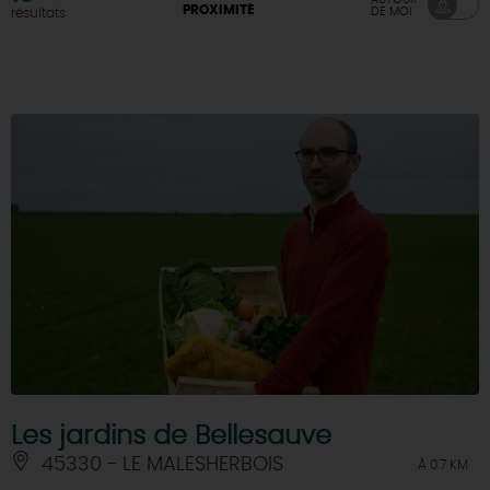
PROXIMITÉ
DE MOI
résultats
DEMAIN
CE WEEK-END
CETTE SEMAINE
TOUT L'AGENDA
Les jardins de Bellesauve
45330 - LE MALESHERBOIS
À 0.7 KM