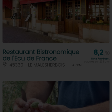
Restaurant Bistronomique
8,2
/10
de l'Ecu de France
Note FairGuest
calculée sur 239 avis
45330 - LE MALESHERBOIS
À 7 KM