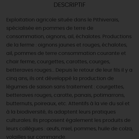
DESCRIPTIF
DEMAIN
Exploitation agricole située dans le Pithiverais,
spécialisée en pommes de terre de
CE WEEK-END
consommation, oignons, ail, échalotes. Productions
de la ferme : oignons jaunes et rouges, échalotes,
ail, pommes de terre consommation courante et
CETTE SEMAINE
chair ferme, courgettes, carottes, courges,
betteraves rouges... Depuis le retour de leur fils il y a
cinq ans, ils ont développé la production de
TOUT L'AGENDA
légumes de saison sans traitement : courgettes,
betteraves rouges, carotte, panais, potimarrons,
butternuts, poireaux, etc. Attentifs à la vie du sol et
à la biodiversité, ils adaptent leurs pratiques
culturales. Ils proposent également les produits de
leurs collègues : œufs, miel, pommes, huile de colza,
volailles sur commande.