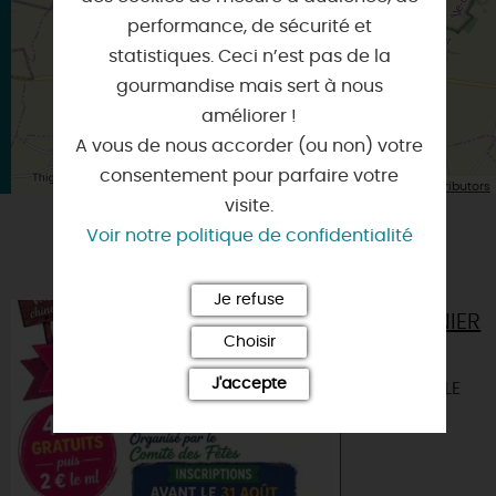
performance, de sécurité et
statistiques. Ceci n’est pas de la
gourmandise mais sert à nous
améliorer !
A vous de nous accorder (ou non) votre
consentement pour parfaire votre
| Map data ©
Leaflet
OpenStreetMap contributors
visite.
Voir notre politique de confidentialité
VOUS AIMEREZ AUSSI
Je refuse
VIDE GRENIER
Choisir
45300 -
J'accepte
THIGNONVILLE