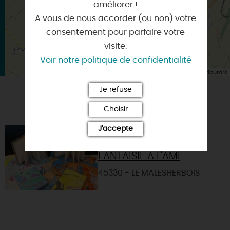
améliorer !
A vous de nous accorder (ou non) votre
consentement pour parfaire votre
visite.
Voir notre politique de confidentialité
| Map data ©
Leaflet
OpenStreetMap contributors
Je refuse
VOUS AIMEREZ AUSSI
Choisir
J'accepte
ATELIER DE PRATIQUE
ARTISTIQUE CARNET
FANTAISIE À L'AMI
45330 - LE MALESHERBOIS