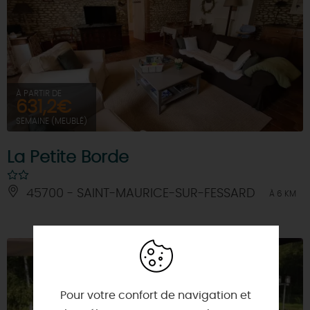
À PARTIR DE
631,2€
SEMAINE (MEUBLÉ)
La Petite Borde
45700 - SAINT-MAURICE-SUR-FESSARD
À 6 KM
Pour votre confort de navigation et