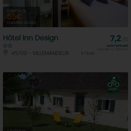
À PARTIR DE
55€
CHAMBRE DOUBLE
Hôtel Inn Design
7,2
/10
Note FairGuest
calculée sur 1992 avis
45700 - VILLEMANDEUR
À 7.5 KM