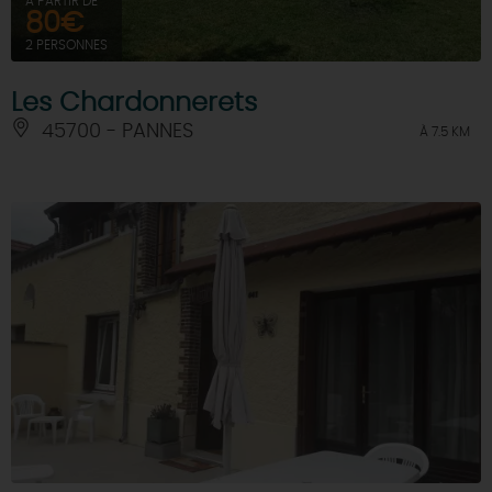
À PARTIR DE
80€
2 PERSONNES
Les Chardonnerets
45700 - PANNES
À 7.5 KM