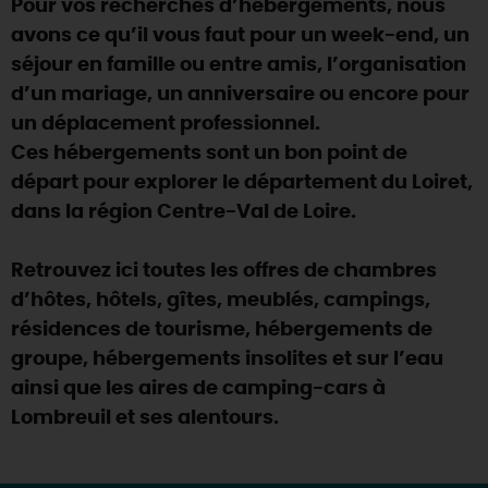
Pour vos recherches d’hébergements, nous
SE REPÉRER,
SE DÉPLACER
Visites
gourmandes
et
créatives
Des vacances auprès des animaux 🐎
avons ce qu’il vous faut pour un week-end, un
Vins et
vignobles
TOUTES LES ACTIVITÉS
INFOS &
SERVICES
séjour en famille ou entre amis, l’organisation
(re)Découvrir les coulisses de la Faïencerie de
Chic,
une aire de pique-nique
Gien !
d’un mariage, un anniversaire ou encore pour
Par ici les
guinguettes
RÉSERVER
MAINTENANT
un déplacement professionnel.
Expérimenter
les parcours Baludik
🕵️
Que rapporter du Loiret ?
Ces hébergements sont un bon point de
La Route des
Métiers d'Art
Une saison de festivals 🎉
départ pour explorer le département du Loiret,
dans la région Centre-Val de Loire.
TOUT L'ART DE VIVRE
Rendez-vous de la nature en 2026
Des sorties en famille dans le Loiret !
Retrouvez ici toutes les offres de chambres
d’hôtes, hôtels, gîtes, meublés, campings,
Programme des animations "Loiret au fil de l'eau"
2026
résidences de tourisme, hébergements de
groupe, hébergements insolites et sur l’eau
Où sortir ?
ainsi que les aires de camping-cars à
Lombreuil et ses alentours.
AUJOURD'HUI