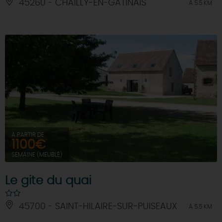
45260 - CHAILLY-EN-GATINAIS
À 5.5 KM
À PARTIR DE
1100€
SEMAINE (MEUBLÉ)
Le gite du quai
45700 - SAINT-HILAIRE-SUR-PUISEAUX
À 5.5 KM