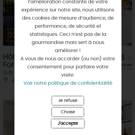
l’amélioration constante de votre
expérience sur notre site, nous utilisons
des cookies de mesure d’audience, de
performance, de sécurité et
À PARTIR DE
60€
statistiques. Ceci n’est pas de la
CHAMBRE DOUBLE
gourmandise mais sert à nous
améliorer !
Hôtel Restaurant Le
6,5
/10
A vous de nous accorder (ou non) votre
Forestia
Note FairGuest
consentement pour parfaire votre
calculée sur 42 avis
visite.
45700 - PANNES
À 6.5 KM
Voir notre politique de confidentialité
Je refuse
Choisir
J'accepte