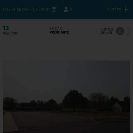
DATES ARRIVÉE / DÉPART
2
FILTRES
DEMAIN
13
TRI PAR
AUTOUR
CE WEEK-END
PROXIMITÉ
DE MOI
résultats
CETTE SEMAINE
TOUT L'AGENDA