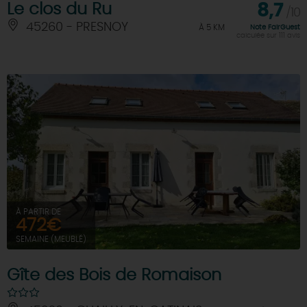
Le clos du Ru
8,7
/10
45260 - PRESNOY
À 5 KM
Note FairGuest
calculée sur 111 avis
À PARTIR DE
472€
SEMAINE (MEUBLÉ)
Gîte des Bois de Romaison