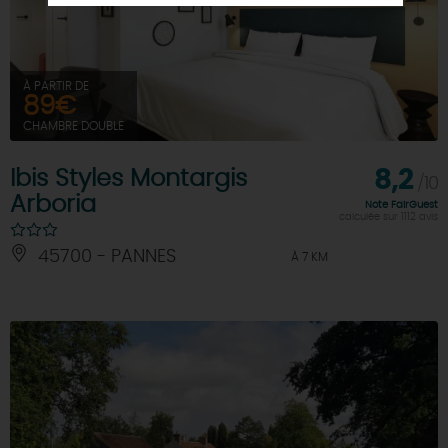
À PARTIR DE
89€
CHAMBRE DOUBLE
Ibis Styles Montargis
8,2
/10
Arboria
Note FairGuest
calculée sur 1112 avis
45700 - PANNES
À 7 KM