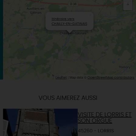
-
×
Itinéraire vers
CHAILLY-EN-GATINAIS
| Map data ©
Leaflet
OpenStreetMap contributors
VOUS AIMEREZ AUSSI
VISITE DE LORRIS ET
SON ORGUE
45260 - LORRIS