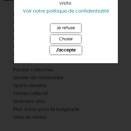
visite.
Voir notre politique de confidentialité
Baignade
Chasse
Je refuse
Équitation
Golf
Choisir
Location de vélos
J'accepte
Nautisme
Pêche
Piscine collective
Sentier de randonnée
Sports aériens
Tennis collectif
Itinéraire vélo
Plan d'eau pour la baignade
Sites de visites