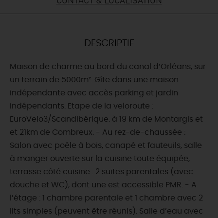
DEMAIN
DESCRIPTIF
CE WEEK-END
Maison de charme au bord du canal d’Orléans, sur
un terrain de 5000m². Gîte dans une maison
CETTE SEMAINE
indépendante avec accès parking et jardin
indépendants. Etape de la veloroute :
EuroVelo3/Scandibérique. à 19 km de Montargis et
TOUT L'AGENDA
et 21km de Combreux. - Au rez-de-chaussée :
Salon avec poêle à bois, canapé et fauteuils, salle
à manger ouverte sur la cuisine toute équipée,
terrasse côté cuisine . 2 suites parentales (avec
douche et WC), dont une est accessible PMR. - A
l’étage : 1 chambre parentale et 1 chambre avec 2
lits simples (peuvent être réunis). Salle d’eau avec