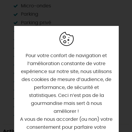
Micro-ondes
Parking
Parking privé
Réfrigérateur
Salle d'eau privée
Salle de bain privée
Pour votre confort de navigation et
Salon de jardin
l’amélioration constante de votre
Sanitaire petite-enfance
expérience sur notre site, nous utilisons
Sanitaires privés
des cookies de mesure d’audience, de
Table à langer
performance, de sécurité et
Télévision
statistiques. Ceci n’est pas de la
Terrain non clos
gourmandise mais sert à nous
Terrasse balcon
améliorer !
Wifi
A vous de nous accorder (ou non) votre
consentement pour parfaire votre
Activités à proximité