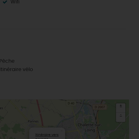
Wifi
Le Loiret, un département fleuri
Pêche
Itinéraire vélo
+
-
×
Itinéraire vers