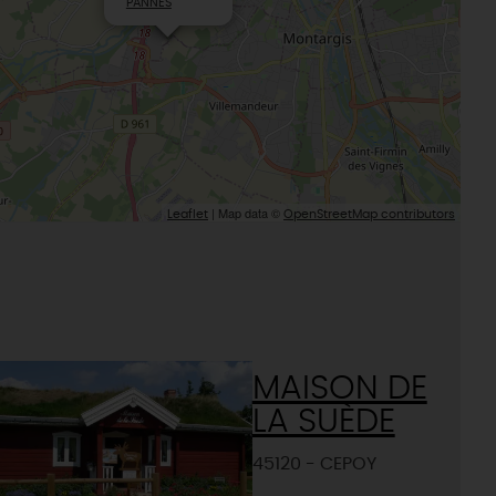
PANNES
| Map data ©
Leaflet
OpenStreetMap contributors
MAISON DE
LA SUÈDE
45120 - CEPOY