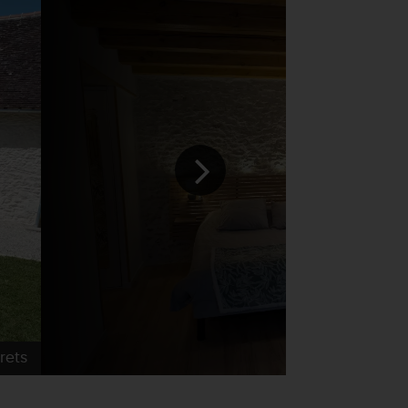
rets
Les