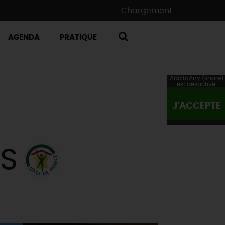
Chargement ...
AGENDA
PRATIQUE
RECHERCHE
AddToAny (share)
est désactivé.
J'ACCEPTE
S