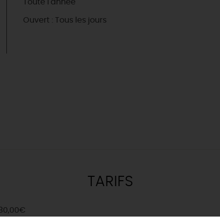
Toute l'année
Ouvert : Tous les jours
TARIFS
& BALADES
TOUS À
L'EAU !
VOS
L
NATURE
ENVIES
M
En bateau
 80,00€
EMENTS
Lieux de baignade et pis