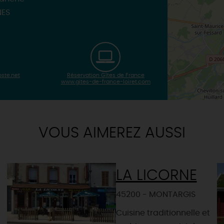
NES
oste.net
Réservation Gîtes de France
www.gites-de-france-loiret.com
VOUS AIMEREZ AUSSI
LA LICORNE
45200 - MONTARGIS
Cuisine traditionnelle et