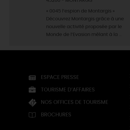
45200 - MONTARGIS
« 0045 l’espion de Montargis »
Découvrez Montargis grâce à une
nouvelle activité proposée par le
Monde de l’Evasion mêlant à la ...
ESPACE PRESSE
TOURISME D’AFFAIRES
NOS OFFICES DE TOURISME
BROCHURES