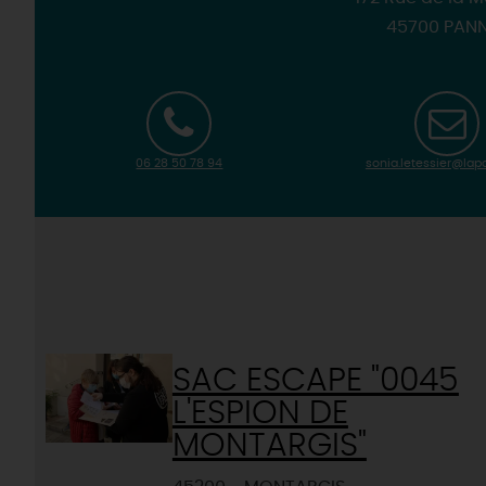
45700 PAN
06 28 50 78 94
sonia.letessier@lap
SAC ESCAPE "0045
L'ESPION DE
MONTARGIS"