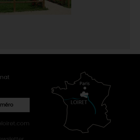
gnat
numéro
loiret.com
newsletter