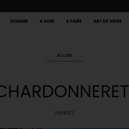
DORMIR
A VOIR
A FAIRE
ART DE VIVRE
ACCUEIL
 CHARDONNERET
PANNES