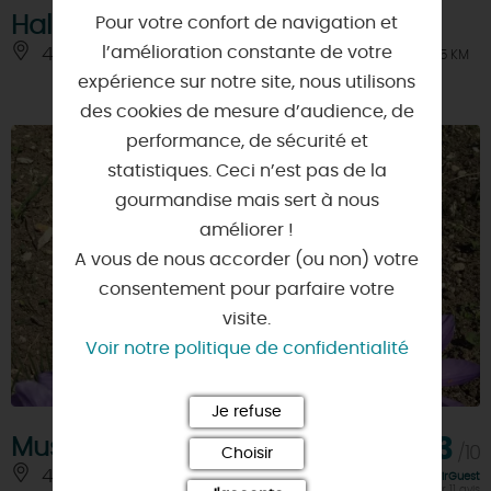
Halle de Puiseaux
Pour votre confort de navigation et
l’amélioration constante de votre
45390 - PUISEAUX
À 7.5 KM
expérience sur notre site, nous utilisons
des cookies de mesure d’audience, de
performance, de sécurité et
statistiques. Ceci n’est pas de la
gourmandise mais sert à nous
améliorer !
A vous de nous accorder (ou non) votre
consentement pour parfaire votre
visite.
Voir notre politique de confidentialité
Je refuse
Musée du Safran
8,3
/10
Choisir
45300 - BOYNES
À 7.5 KM
Note FairGuest
calculée sur 11 avis