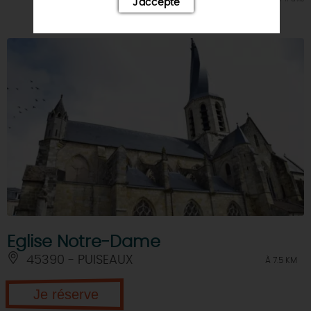
J'accepte
Eglise Notre-Dame
45390 - PUISEAUX
À 7.5 KM
Je réserve