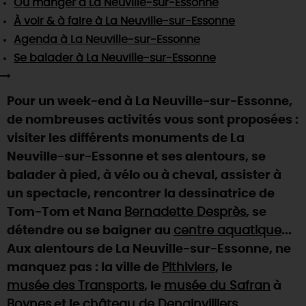
Où manger
à La Neuville-sur-Essonne
SE REPÉRER,
SE DÉPLACER
Visites
gourmandes
et
créatives
Des vacances auprès des animaux 🐎
À voir & à faire
à La Neuville-sur-Essonne
Vins et
vignobles
TOUTES LES ACTIVITÉS
INFOS &
SERVICES
Agenda
à La Neuville-sur-Essonne
(re)Découvrir les coulisses de la Faïencerie de
Chic,
une aire de pique-nique
Gien !
Se balader
à La Neuville-sur-Essonne
Par ici les
guinguettes
RÉSERVER
MAINTENANT
Expérimenter
les parcours Baludik
🕵️
Que rapporter du Loiret ?
Pour un week-end à La Neuville-sur-Essonne,
La Route des
Métiers d'Art
Une saison de festivals 🎉
de nombreuses activités vous sont proposées :
TOUT L'ART DE VIVRE
visiter les différents monuments de La
Rendez-vous de la nature en 2026
Neuville-sur-Essonne et ses alentours, se
Des sorties en famille dans le Loiret !
balader à pied, à vélo ou à cheval, assister à
Programme des animations "Loiret au fil de l'eau"
un spectacle, rencontrer la dessinatrice de
2026
Tom-Tom et Nana
Bernadette Desprès
, se
Où sortir ?
détendre ou se baigner au
centre aquatique
...
Aux alentours de La Neuville-sur-Essonne, ne
manquez pas : la ville de
Pithiviers
, le
AUJOURD'HUI
musée des Transports
, le
musée du Safran
à
Boynes
et le
château de Denainvilliers
.