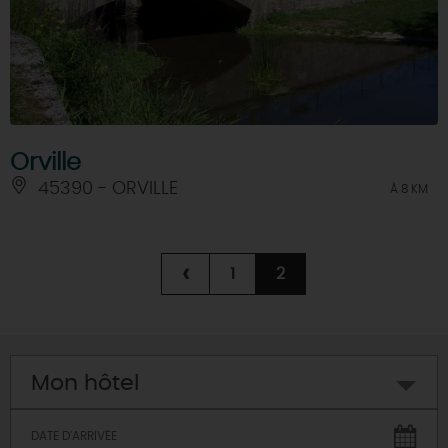
Orville
45390 - ORVILLE
À 8 KM
‹
1
2
Mon hôtel