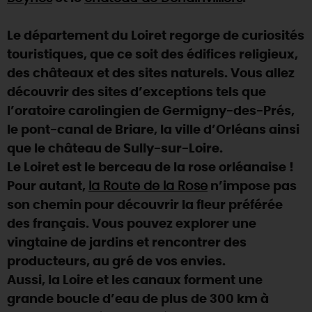
DEMAIN
Le département du Loiret regorge de curiosités
touristiques, que ce soit des édifices religieux,
des châteaux et des sites naturels. Vous allez
CE WEEK-END
découvrir des sites d’exceptions tels que
l’oratoire carolingien de Germigny-des-Prés,
CETTE SEMAINE
le pont-canal de Briare, la ville d’Orléans ainsi
que le château de Sully-sur-Loire.
Le Loiret est le berceau de la rose orléanaise !
TOUT L'AGENDA
Pour autant,
la Route de la Rose
n’impose pas
son chemin pour découvrir la fleur préférée
des français. Vous pouvez explorer une
vingtaine de jardins et rencontrer des
producteurs, au gré de vos envies.
Aussi, la Loire et les canaux forment une
grande boucle d’eau de plus de 300 km à